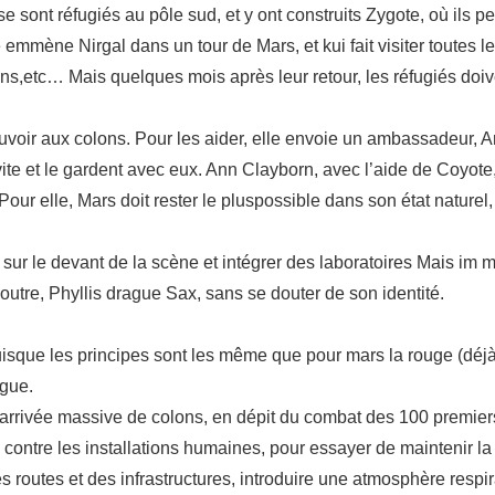
 sont réfugiés au pôle sud, et y ont construits Zygote, où ils pe
e emmène Nirgal dans un tour de Mars, et kui fait visiter toute
s,etc… Mais quelques mois après leur retour, les réfugiés doiv
pouvoir aux colons. Pour les aider, elle envoie un ambassadeur, A
 vite et le gardent avec eux. Ann Clayborn, avec l’aide de Coyote
 Pour elle, Mars doit rester le pluspossible dans son état naturel
sur le devant de la scène et intégrer des laboratoires Mais im 
outre, Phyllis drague Sax, sans se douter de son identité.
 puisque les principes sont les même que pour mars la rouge (déjà t
ngue.
 l’arrivée massive de colons, en dépit du combat des 100 premier
 contre les installations humaines, pour essayer de maintenir l
 des routes et des infrastructures, introduire une atmosphère respi