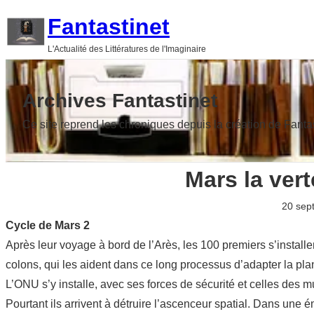
Aller
Fantastinet
au
L'Actualité des Littératures de l'Imaginaire
contenu
Archives Fantastinet
Ce site reprend les chroniques depuis la création de Fanta
Mars la ver
20 sep
Cycle de Mars 2
Après leur voyage à bord de l’Arès, les 100 premiers s’installe
colons, qui les aident dans ce long processus d’adapter la plan
L’ONU s’y installe, avec ses forces de sécurité et celles des mu
Pourtant ils arrivent à détruire l’ascenceur spatial. Dans un