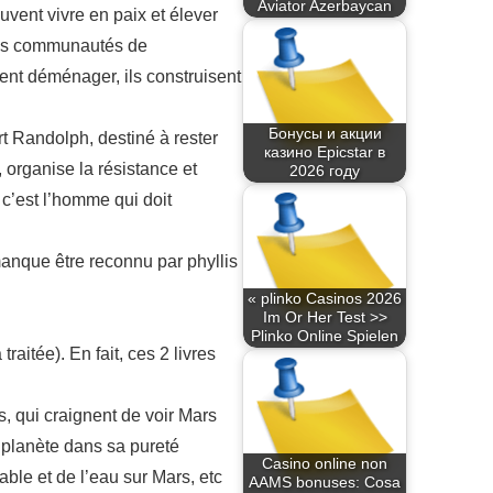
Aviator Azerbaycan
uvent vivre en paix et élever
s les communautés de
ent déménager, ils construisent
Бонусы и акции
rt Randolph, destiné à rester
казино Epicstar в
, organise la résistance et
2026 году
, c’est l’homme qui doit
manque être reconnu par phyllis
« plinko Casinos 2026
Im Or Her Test >>
Plinko Online Spielen
raitée). En fait, ces 2 livres
s, qui craignent de voir Mars
a planète dans sa pureté
Casino online non
rable et de l’eau sur Mars, etc
AAMS bonuses: Cosa