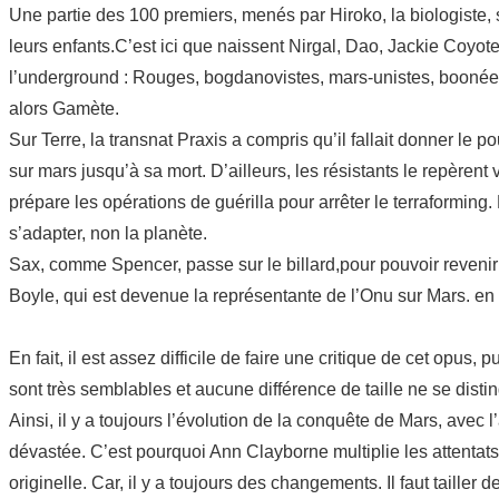
Une partie des 100 premiers, menés par Hiroko, la biologiste, se
leurs enfants.C’est ici que naissent Nirgal, Dao, Jackie Coyot
l’underground : Rouges, bogdanovistes, mars-unistes, boonéen
alors Gamète.
Sur Terre, la transnat Praxis a compris qu’il fallait donner le 
sur mars jusqu’à sa mort. D’ailleurs, les résistants le repèrent
prépare les opérations de guérilla pour arrêter le terraforming.
s’adapter, non la planète.
Sax, comme Spencer, passe sur le billard,pour pouvoir revenir 
Boyle, qui est devenue la représentante de l’Onu sur Mars. en 
En fait, il est assez difficile de faire une critique de cet opus,
sont très semblables et aucune différence de taille ne se disti
Ainsi, il y a toujours l’évolution de la conquête de Mars, avec
dévastée. C’est pourquoi Ann Clayborne multiplie les attentats
originelle. Car, il y a toujours des changements. Il faut tailler