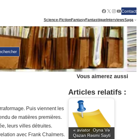
Facebook
X
Instagram
YouTube
Contact
Science-Fiction
Fantasy
Fantastique
Interviews
Saga
echercher
Vous aimerez aussi
Articles relatifs :
erraformage. Puis viennent les
ttendu de matières premières.
, leurs villes détruites.
« aviator ️ Oyna Və
 relation avec Frank Chalmers.
Qazan Rəsmi Sayti