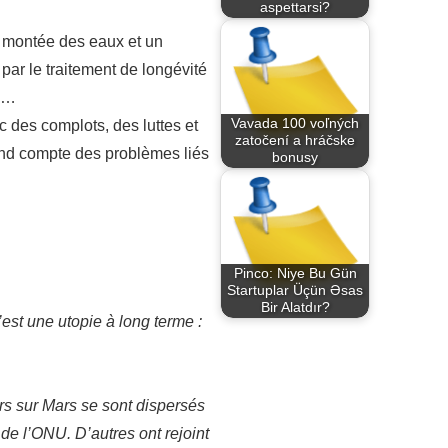
aspettarsi?
e montée des eaux et un
par le traitement de longévité
tc…
Vavada 100 voľných
c des complots, des luttes et
zatočení a hráčske
rend compte des problèmes liés
bonusy
.
Pinco: Niye Bu Gün
Startuplar Üçün Əsas
Bir Alatdır?
st une utopie à long terme :
rs sur Mars se sont dispersés
 de l’ONU. D’autres ont rejoint