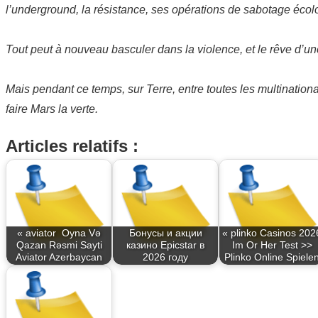
l’underground, la résistance, ses opérations de sabotage écol
Tout peut à nouveau basculer dans la violence, et le rêve d’u
Mais pendant ce temps, sur Terre, entre toutes les multinational
faire Mars la verte.
Articles relatifs :
« aviator ️ Oyna Və
Бонусы и акции
« plinko Casinos 202
Qazan Rəsmi Sayti
казино Epicstar в
Im Or Her Test >>
Aviator Azerbaycan
2026 году
Plinko Online Spiele