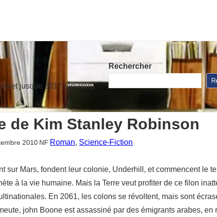
Rechercher
R
stinet jusque 2017 (environ)
te de Kim Stanley Robinson
Roman
, 
Science-Fiction
tembre 2010
NF
nt sur Mars, fondent leur colonie, Underhill, et commencent le t
ète à la vie humaine. Mais la Terre veut profiter de ce filon ina
ltinationales. En 2061, les colons se révoltent, mais sont écrasée
e émeute, john Boone est assassiné par des émigrants arabes, en