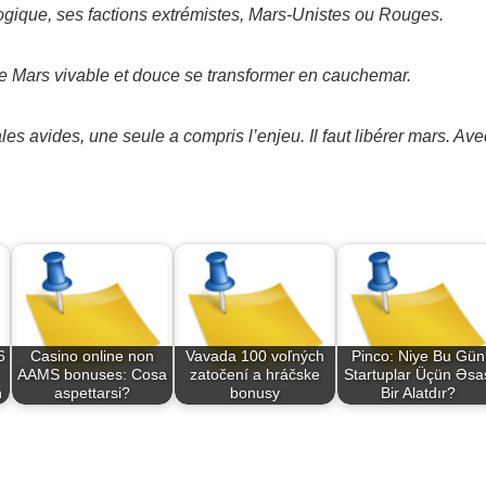
ogique, ses factions extrémistes, Mars-Unistes ou Rouges.
ne Mars vivable et douce se transformer en cauchemar.
es avides, une seule a compris l’enjeu. Il faut libérer mars. Ave
6
Casino online non
Vavada 100 voľných
Pinco: Niye Bu Gün
AAMS bonuses: Cosa
zatočení a hráčske
Startuplar Üçün Əsa
n
aspettarsi?
bonusy
Bir Alatdır?