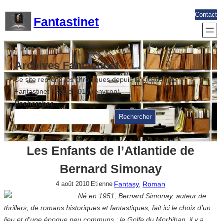
Aller
Contact
Fantastinet
au
contenu
Archives Fantastinet
Ce site reprend les chroniques depuis la création de
Fantastinet jusque 2017 (environ)
Rechercher
Rechercher
Les Enfants de l’Atlantide de
Bernard Simonay
Fantasy
, 
Roman
4 août 2010
Etienne
Né en 1951, Bernard Simonay, auteur de
thrillers, de romans historiques et fantastiques, fait ici le choix d’un
lieu et d’une époque peu communs : le Golfe du Morbihan, il y a