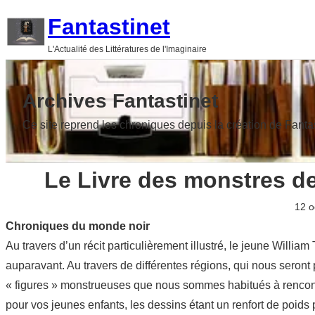
Aller
Fantastinet
au
L'Actualité des Littératures de l'Imaginaire
contenu
Archives Fantastinet
Ce site reprend les chroniques depuis la création de Fanta
Le Livre des monstres d
12 o
Chroniques du monde noir
Au travers d’un récit particulièrement illustré, le jeune Wil
auparavant. Au travers de différentes régions, qui nous sero
« figures » monstrueuses que nous sommes habitués à rencontr
pour vos jeunes enfants, les dessins étant un renfort de poids