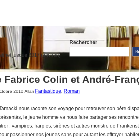
Rechercher
R
stinet jusque 2017 (environ)
e Fabrice Colin et André-Fra
Fantastique
, 
Roman
ctobre 2010
Allan
liam Tarnacki nous raconte son voyage pour retrouver son père d
nt présentés, le jeune homme va nous faire partager ses rencon
er : vampires, harpies, sirènes et autres monstre de Frankenste
 pour passionner nos jeunes sans pour autant les effrayer habile