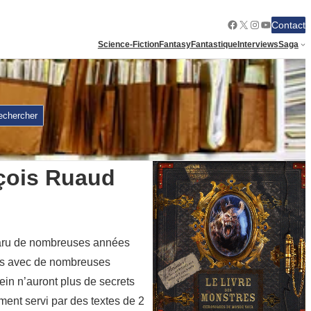
Facebook
X
Instagram
YouTube
Contact
Science-Fiction
Fantasy
Fantastique
Interviews
Saga
echercher
nçois Ruaud
isparu de nombreuses années
tres avec de nombreuses
in n’auront plus de secrets
ment servi par des textes de 2