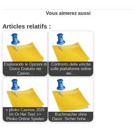
Vous aimerez aussi
Articles relatifs :
Esplorando le Opzioni di
Confronto delle vincite
Gioco Gratuito nei
sulle piattaforme online
Casino…
dei…
« plinko Casinos 2026
Im Or Her Test >>
Buchmacher ohne
Plinko Online Spielen
Oasis: Sicher hohe…