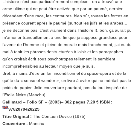
L’histoire n’est pas particulièrement complexe : on a trouvé une
arme ultime qui ne peut être activée que par un paumé, dernier
décendant d’une race, les centaures. bien sûr, toutes les forces en
présence courent après le paumé (surtout les juifs et les arabes…
je ne déconne pas, c’est vraiment dans l’histoire !). bon, ça aurait pu
m’amener tranquillement à une fin que je suppose grandiose pour
l’avenir de l’homme et pleine de morale mais franchement, j’ai eu du
mal à tenir les phrases destructurées à loisir et les paragraphes
qu’on croirait écrit sous psychotropes tellement ils semblent
incompréhensibles au lecteur moyen que je suis.
Bref, à moins d’être un fan inconditionnel du space-opera et de la
quête du « sense of wonder », un livre à éviter qui ne méritait pas le
poids de papier. Jolie couverture pourtant, pas du tout inspirée de
l’Etoile Noire (Manchu).
Gallimard
–
Folio SF
–
(2003)
–
302 pages 7.20 € ISBN :
9782070426225
Titre Original :
The Centauri Device (1975)
Couverture :
Manchu