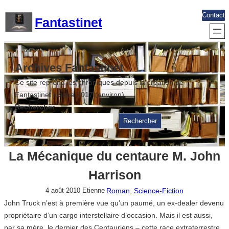
Aller
Contact
Fantastinet
au
contenu
Archives Fantastinet
Ce site reprend les chroniques depuis la création de
Fantastinet jusque 2017 (environ)
Rechercher
Rechercher
La Mécanique du centaure M. John
Harrison
Roman
, 
Science-Fiction
4 août 2010
Etienne
John Truck n’est à première vue qu’un paumé, un ex-dealer devenu
propriétaire d’un cargo interstellaire d’occasion. Mais il est aussi,
par sa mère, le dernier des Centauriens – cette race extraterrestre