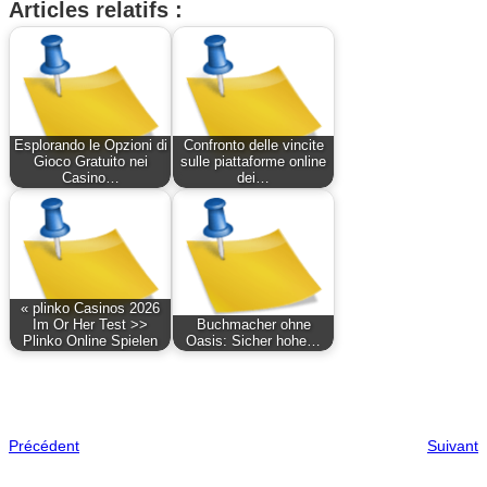
Articles relatifs :
Esplorando le Opzioni di
Confronto delle vincite
Gioco Gratuito nei
sulle piattaforme online
Casino…
dei…
« plinko Casinos 2026
Im Or Her Test >>
Buchmacher ohne
Plinko Online Spielen
Oasis: Sicher hohe…
Précédent
Suivant