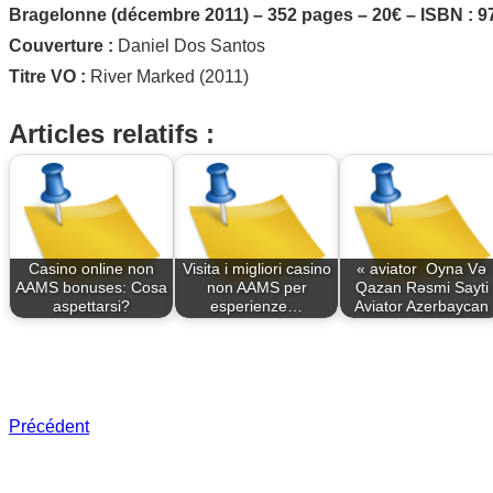
Bragelonne (décembre 2011) – 352 pages – 20€ – ISBN : 
Couverture :
Daniel Dos Santos
Titre VO :
River Marked (2011)
Articles relatifs :
Casino online non
Visita i migliori casino
« aviator ️ Oyna Və
AAMS bonuses: Cosa
non AAMS per
Qazan Rəsmi Sayti
aspettarsi?
esperienze…
Aviator Azerbaycan
Précédent