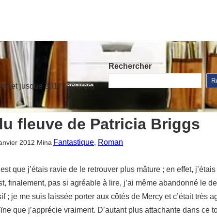
Rechercher
R
stinet jusque 2017 (environ)
u fleuve de Patricia Briggs
Fantastique
, 
Roman
janvier 2012
Mina
’est que j’étais ravie de le retrouver plus mâture ; en effet, j’ét
’est, finalement, pas si agréable à lire, j’ai même abandonné le 
if ; je me suis laissée porter aux côtés de Mercy et c’était très a
ïne que j’apprécie vraiment. D’autant plus attachante dans ce 