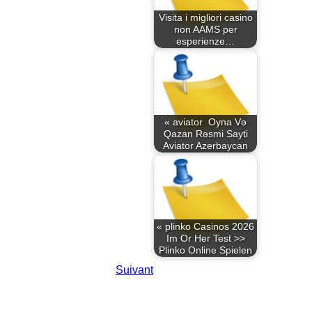
Visita i migliori casino
non AAMS per
esperienze…
« aviator ️ Oyna Və
Qazan Rəsmi Sayti
Aviator Azerbaycan
« plinko Casinos 2026
Im Or Her Test >>
Plinko Online Spielen
Suivant