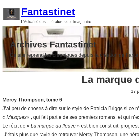
Aller
Fantastinet
au
L'Actualité des Littératures de l'Imaginaire
contenu
Archives Fantastinet
Ce site reprend les chroniques depuis la création de Fanta
La marque d
17 
Mercy Thompson, tome 6
J’ai peu de choses à dire sur le style de Patricia Briggs si ce n
«
Masques
« , qui fait partie de ses premiers romans, et qui n
Le récit de «
La marque du fleuve
» est bien construit, progress
J’étais plus que ravie de retrouver Mercy Thompson, une héro