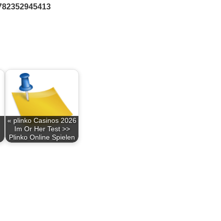
9782352945413
« plinko Casinos 2026
Im Or Her Test >>
Plinko Online Spielen