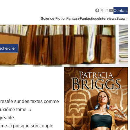
Facebook
X
Instagram
YouTube
Contact
Science-Fiction
Fantasy
Fantastique
Interviews
Saga
echercher
ais restée sur des textes comme
deuxième tome =/
gréable.
tome-ci puisque son couple