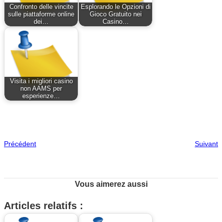
Confronto delle vincite
Esplorando le Opzioni di
sulle piattaforme online
Gioco Gratuito nei
dei…
Casino…
Visita i migliori casino
non AAMS per
esperienze…
Précédent
Suivant
Vous aimerez aussi
Articles relatifs :