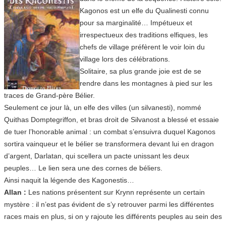
Kagonos est un elfe du Qualinesti connu
pour sa marginalité… Impétueux et
irrespectueux des traditions elfiques, les
chefs de village préfèrent le voir loin du
village lors des célébrations.
Solitaire, sa plus grande joie est de se
rendre dans les montagnes à pied sur les
traces de Grand-père Bélier.
Seulement ce jour là, un elfe des villes (un silvanesti), nommé
Quithas Domptegriffon, et bras droit de Silvanost a blessé et essaie
de tuer l’honorable animal : un combat s’ensuivra duquel Kagonos
sortira vainqueur et le bélier se transformera devant lui en dragon
d’argent, Darlatan, qui scellera un pacte unissant les deux
peuples… Le lien sera une des cornes de béliers.
Ainsi naquit la légende des Kagonestis…
Allan :
Les nations présentent sur Krynn représente un certain
mystère : il n’est pas évident de s’y retrouver parmi les différentes
races mais en plus, si on y rajoute les différents peuples au sein des