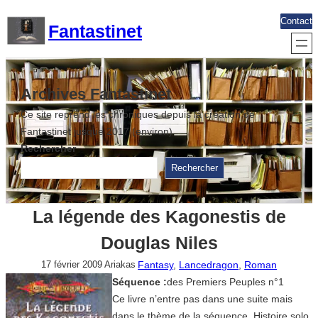
Aller
Contact
Fantastinet
au
contenu
Archives Fantastinet
Ce site reprend les chroniques depuis la création de
Fantastinet jusque 2017 (environ)
Rechercher
Rechercher
La légende des Kagonestis de
Douglas Niles
Fantasy
, 
Lancedragon
, 
Roman
17 février 2009
Ariakas
Séquence :
des Premiers Peuples n°1
Ce livre n’entre pas dans une suite mais
dans le thème de la séquence. Histoire solo.