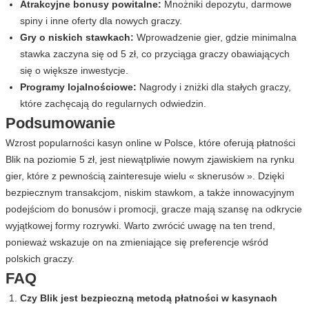
Atrakcyjne bonusy powitalne:
Mnożniki depozytu, darmowe
spiny i inne oferty dla nowych graczy.
Gry o niskich stawkach:
Wprowadzenie gier, gdzie minimalna
stawka zaczyna się od 5 zł, co przyciąga graczy obawiających
się o większe inwestycje.
Programy lojalnościowe:
Nagrody i zniżki dla stałych graczy,
które zachęcają do regularnych odwiedzin.
Podsumowanie
Wzrost popularności kasyn online w Polsce, które oferują płatności
Blik na poziomie 5 zł, jest niewątpliwie nowym zjawiskiem na rynku
gier, które z pewnością zainteresuje wielu « sknerusów ». Dzięki
bezpiecznym transakcjom, niskim stawkom, a także innowacyjnym
podejściom do bonusów i promocji, gracze mają szansę na odkrycie
wyjątkowej formy rozrywki. Warto zwrócić uwagę na ten trend,
ponieważ wskazuje on na zmieniające się preferencje wśród
polskich graczy.
FAQ
Czy Blik jest bezpieczną metodą płatności w kasynach