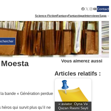
Facebook
X
Instagram
YouTube
Contact
Science-Fiction
Fantasy
Fantastique
Interviews
Saga
echercher
Vous aimerez aussi
 Moesta
Articles relatifs :
nt la bande « Génération perdue
« aviator ️ Oyna Və
héros qui survit plus qu’il ne
Qazan Rəsmi Sayti