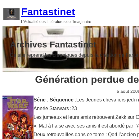
Aller
Fantastinet
au
L'Actualité des Littératures de l'Imaginaire
contenu
Archives Fantastinet
Ce site reprend les chroniques depuis la création de Fanta
Génération perdue de
6 août 200
Série :
Séquence :
Les Jeunes chevaliers jedi 
Année Starwars :23
Les jumeaux et leurs amis retrouvent Zekk sur Co
». Mal à l’aise avec ses amis il est abordé par l
Deux retrouvailles dans ce tome : Qorl l’ancien p