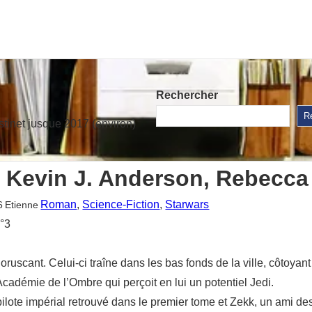
Rechercher
R
stinet jusque 2017 (environ)
 Kevin J. Anderson, Rebecca
Roman
, 
Science-Fiction
, 
Starwars
6
Etienne
n°3
ruscant. Celui-ci traîne dans les bas fonds de la ville, côtoya
’Académie de l’Ombre qui perçoit en lui un potentiel Jedi.
ilote impérial retrouvé dans le premier tome et Zekk, un ami des 