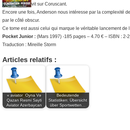
vit sur Coruscant.
Encore une fois, Anderson nous intéresse par la complexité de
par le côté obscur.
Ce tome est aussi celui qui marque le véritable lancement de l
Pocket Junior :
(Mars 1997) -185 pages – 4.70 € – ISBN : 2-
Traduction : Mireille Storm
Articles relatifs :
« aviator ️ Oyna Və
Bedeutende
Qazan Rəsmi Sayti
Statistiken: Übersicht
Aviator Azerbaycan
über Sportwetten…