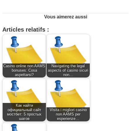
Vous aimerez aussi
Articles relatifs :
Casino online non AAMS
Navigating the legal
bonuses: Cosa
aspects of casino sicuri
aspettarsi?
non…
Как найти
официальный сайт
Visita i migliori casino
мостбет: 5 простых
non AAMS per
шагов
esperienze…