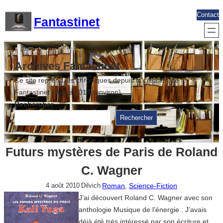
Aller
Contact
Fantastinet
au
contenu
Archives Fantastinet
Ce site reprend les chroniques depuis la création de
Fantastinet jusque 2017 (environ)
Rechercher
Rechercher
Futurs mystères de Paris de Roland
C. Wagner
Roman
, 
Science-Fiction
4 août 2010
Dilvich
J’ai découvert Roland C. Wagner avec son
anthologie Musique de l’énergie . J’avais
déjà été très intéressé par son écriture et