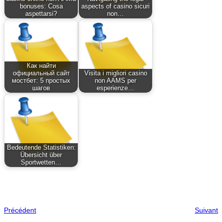
bonuses: Cosa
aspects of casino sicuri
aspettarsi?
non…
Как найти
официальный сайт
Visita i migliori casino
мостбет: 5 простых
non AAMS per
шагов
esperienze…
Bedeutende Statistiken:
Übersicht über
Sportwetten…
Précédent
Suivant