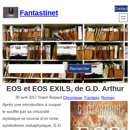
Aller
Contact
Fantastinet
au
contenu
Archives Fantastinet
Ce site reprend les chroniques depuis la création de
Fantastinet jusque 2017 (environ)
Rechercher
Rechercher
EOS et EOS EXILS, de G.D. Arthur
Chronique
, 
Fantasy
, 
Roman
30 avril 2017
Yoann Berjaud
Après une introduction à couper
le souffle par sa virtuosité
stylistique et nourrie d’un riche
symbolisme métaphysique, G.D.