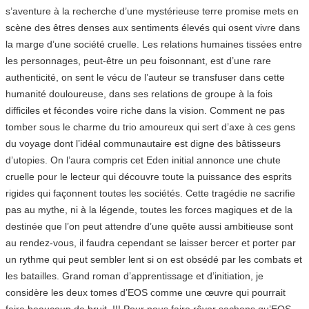
s’aventure à la recherche d’une mystérieuse terre promise mets en
scène des êtres denses aux sentiments élevés qui osent vivre dans
la marge d’une société cruelle. Les relations humaines tissées entre
les personnages, peut-être un peu foisonnant, est d’une rare
authenticité, on sent le vécu de l’auteur se transfuser dans cette
humanité douloureuse, dans ses relations de groupe à la fois
difficiles et fécondes voire riche dans la vision. Comment ne pas
tomber sous le charme du trio amoureux qui sert d’axe à ces gens
du voyage dont l’idéal communautaire est digne des bâtisseurs
d’utopies. On l’aura compris cet Eden initial annonce une chute
cruelle pour le lecteur qui découvre toute la puissance des esprits
rigides qui façonnent toutes les sociétés. Cette tragédie ne sacrifie
pas au mythe, ni à la légende, toutes les forces magiques et de la
destinée que l’on peut attendre d’une quête aussi ambitieuse sont
au rendez-vous, il faudra cependant se laisser bercer et porter par
un rythme qui peut sembler lent si on est obsédé par les combats et
les batailles. Grand roman d’apprentissage et d’initiation, je
considère les deux tomes d’EOS comme une œuvre qui pourrait
faire beaucoup de bruit. !!! Pour nous faire rêver sachons qu’EOS