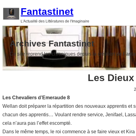
Aller
Fantastinet
au
L'Actualité des Littératures de l'Imaginaire
contenu
Archives Fantastinet
Ce site reprend les chroniques depuis la création de Fanta
Les Dieux
2
Les Chevaliers d’Emeraude 8
Wellan doit préparer la répartition des nouveaux apprentis et
chacun des apprentis… Voulant rendre service, Jenifael, Lassa 
cela n’aura pas l’effet escompté.
Dans le même temps, le roi commence à se faire vieux et Kira 