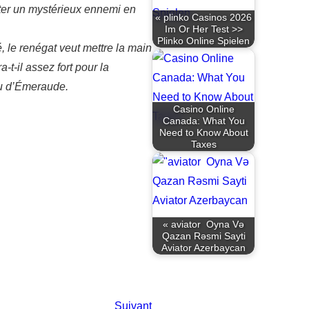
nter un mystérieux ennemi en
« plinko Casinos 2026
Im Or Her Test >>
Plinko Online Spielen
é, le renégat veut mettre la main
t-il assez fort pour la
au d’Émeraude.
Casino Online
Canada: What You
Need to Know About
Taxes
« aviator ️ Oyna Və
Qazan Rəsmi Sayti
Aviator Azerbaycan
Suivant