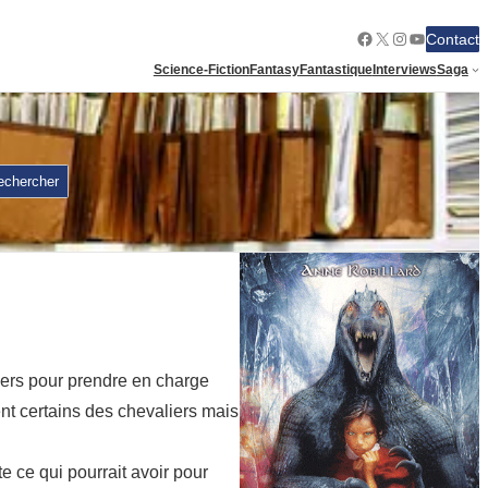
Facebook
X
Instagram
YouTube
Contact
Science-Fiction
Fantasy
Fantastique
Interviews
Saga
echercher
iers pour prendre en charge
nt certains des chevaliers mais
 ce qui pourrait avoir pour