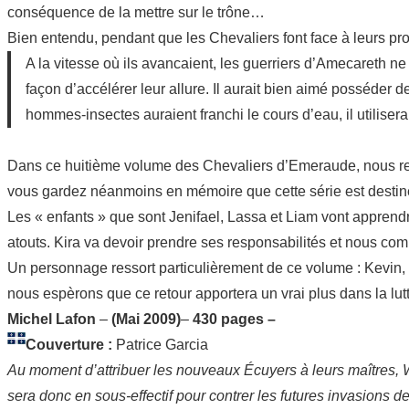
conséquence de la mettre sur le trône…
Bien entendu, pendant que les Chevaliers font face à leurs pr
A la vitesse où ils avancaient, les guerriers d’Amecareth ne 
façon d’accélérer leur allure. Il aurait bien aimé posséder
hommes-insectes auraient franchi le cours d’eau, il utiliserai
Dans ce huitième volume des Chevaliers d’Emeraude, nous retr
vous gardez néanmoins en mémoire que cette série est destiné
Les « enfants » que sont Jenifael, Lassa et Liam vont apprendre
atouts. Kira va devoir prendre ses responsabilités et nous co
Un personnage ressort particulièrement de ce volume : Kevin, 
nous espèrons que ce retour apportera un vrai plus dans la lutt
Michel Lafon
–
(Mai 2009)
–
430 pages –
Couverture :
Patrice Garcia
Au moment d’attribuer les nouveaux Écuyers à leurs maîtres, W
sera donc en sous-effectif pour contrer les futures invasions d