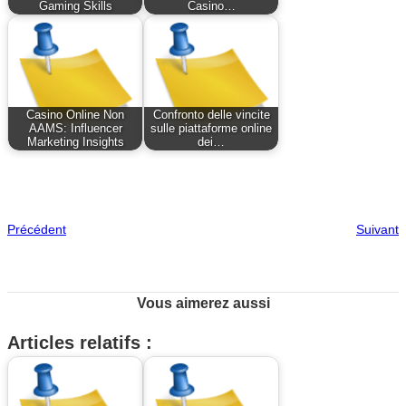
Gaming Skills
Casino…
Casino Online Non
Confronto delle vincite
AAMS: Influencer
sulle piattaforme online
Marketing Insights
dei…
Précédent
Suivant
Vous aimerez aussi
Articles relatifs :