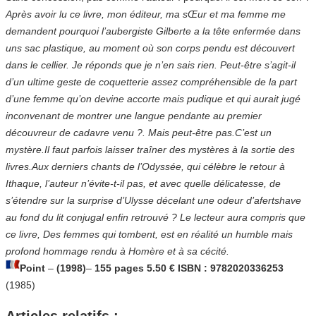
Après avoir lu ce livre, mon éditeur, ma sŒur et ma femme me
demandent pourquoi l’aubergiste Gilberte a la tête enfermée dans
uns sac plastique, au moment où son corps pendu est découvert
dans le cellier. Je réponds que je n’en sais rien. Peut-être s’agit-il
d’un ultime geste de coquetterie assez compréhensible de la part
d’une femme qu’on devine accorte mais pudique et qui aurait jugé
inconvenant de montrer une langue pendante au premier
découvreur de cadavre venu ?. Mais peut-être pas.C’est un
mystère.Il faut parfois laisser traîner des mystères à la sortie des
livres.Aux derniers chants de l’Odyssée, qui célèbre le retour à
Ithaque, l’auteur n’évite-t-il pas, et avec quelle délicatesse, de
s’étendre sur la surprise d’Ulysse décelant une odeur d’afertshave
au fond du lit conjugal enfin retrouvé ? Le lecteur aura compris que
ce livre, Des femmes qui tombent, est en réalité un humble mais
profond hommage rendu à Homère et à sa cécité.
Point
–
(1998)
–
155 pages
5.50 €
ISBN : 9782020336253
(1985)
Articles relatifs :