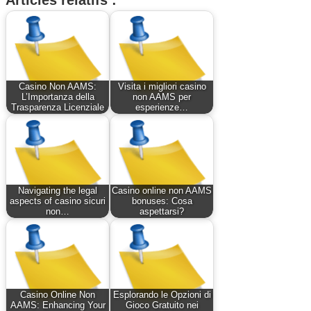
Casino Non AAMS:
Visita i migliori casino
L’Importanza della
non AAMS per
Trasparenza Licenziale
esperienze…
Navigating the legal
Casino online non AAMS
aspects of casino sicuri
bonuses: Cosa
non…
aspettarsi?
Casino Online Non
Esplorando le Opzioni di
AAMS: Enhancing Your
Gioco Gratuito nei