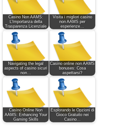
Casino Non AAMS:
Visita i migliori casino
L’Importanza della
non AAMS per
Trasparenza Licenziale
esperienze…
Navigating the legal
Casino online non AAMS
aspects of casino sicuri
bonuses: Cosa
non…
aspettarsi?
Casino Online Non
Esplorando le Opzioni di
AAMS: Enhancing Your
Gioco Gratuito nei
Gaming Skills
Casino…