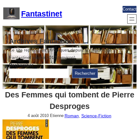
Aller
Contact
Fantastinet
au
contenu
Archives Fantastinet
Ce site reprend les chroniques depuis la création de
Fantastinet jusque 2017 (environ)
Rechercher
Rechercher
Des Femmes qui tombent de Pierre
Desproges
Roman
, 
Science-Fiction
4 août 2010
Etienne