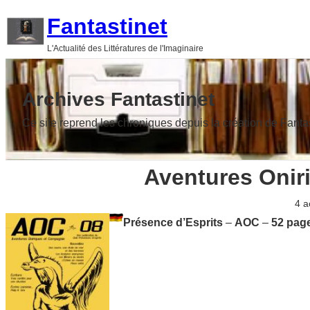
Aller
Fantastinet
au
L'Actualité des Littératures de l'Imaginaire
contenu
Archives Fantastinet
Ce site reprend les chroniques depuis la création de Fanta
Aventures Onir
4 a
Présence d’Esprits
–
AOC
–
52 pag