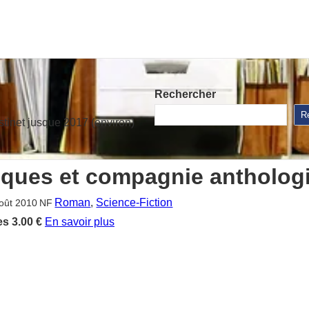
Rechercher
R
stinet jusque 2017 (environ)
iques et compagnie antholog
Roman
, 
Science-Fiction
oût 2010
NF
es
3.00 €
En savoir plus