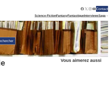
Facebook
X
Instagram
YouTube
Contact
Science-Fiction
Fantasy
Fantastique
Interviews
Saga
echercher
Vous aimerez aussi
ie