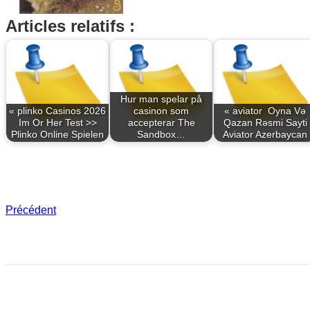
Articles relatifs :
Hur man spelar på
« plinko Casinos 2026
casinon som
« aviator ️ Oyna Və
Im Or Her Test >>
accepterar The
Qazan Rəsmi Sayti
Plinko Online Spielen
Sandbox…
Aviator Azerbaycan
Précédent