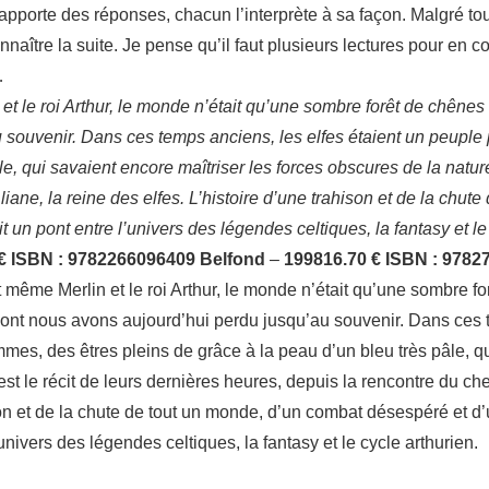
apporte des réponses, chacun l’interprète à sa façon. Malgré tou
naître la suite. Je pense qu’il faut plusieurs lectures pour en co
…
et le roi Arthur, le monde n’était qu’une sombre forêt de chênes 
souvenir. Dans ces temps anciens, les elfes étaient un peuple 
 qui savaient encore maîtriser les forces obscures de la nature. 
liane, la reine des elfes. L’histoire d’une trahison et de la chu
n pont entre l’univers des légendes celtiques, la fantasy et le 
 €
ISBN : 9782266096409
Belfond
–
1998
16.70 €
ISBN : 9782
t même Merlin et le roi Arthur, le monde n’était qu’une sombre fo
dont nous avons aujourd’hui perdu jusqu’au souvenir. Dans ces t
es, des êtres pleins de grâce à la peau d’un bleu très pâle, qu
est le récit de leurs dernières heures, depuis la rencontre du che
ison et de la chute de tout un monde, d’un combat désespéré et 
univers des légendes celtiques, la fantasy et le cycle arthurien.