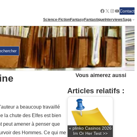
Facebook
X
Instagram
YouTube
Contact
Science-Fiction
Fantasy
Fantastique
Interviews
Saga
echercher
Vous aimerez aussi
ine
Articles relatifs :
L’auteur a beaucoup travaillé
de la chute des Elfes est bien
ont peut amener à penser que
« plinko Casinos 2026
pourvoir des Hommes. Ce qui me
Im Or Her Test >>