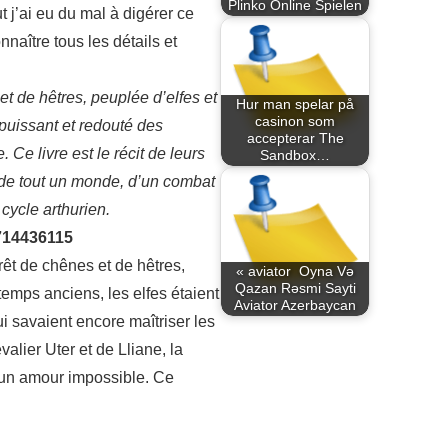
Plinko Online Spielen
t j’ai eu du mal à digérer ce
nnaître tous les détails et
et de hêtres, peuplée d’elfes et
Hur man spelar på
casinon som
puissant et redouté des
accepterar The
Ce livre est le récit de leurs
Sandbox…
te de tout un monde, d’un combat
cycle arthurien.
714436115
rêt de chênes et de hêtres,
« aviator ️ Oyna Və
Qazan Rəsmi Sayti
emps anciens, les elfes étaient
Aviator Azerbaycan
i savaient encore maîtriser les
valier Uter et de Lliane, la
d’un amour impossible. Ce