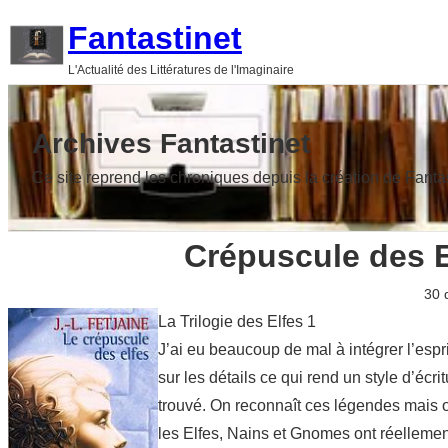
Aller
Fantastinet
au
L'Actualité des Littératures de l'Imaginaire
contenu
Archives Fantastinet
Ce site reprend les chroniques depuis la création de Fanta
Crépuscule des E
30 
La Trilogie des Elfes 1
J’ai eu beaucoup de mal à intégrer l’espri
sur les détails ce qui rend un style d’écri
trouvé. On reconnaît ces légendes mais o
les Elfes, Nains et Gnomes ont réellemen