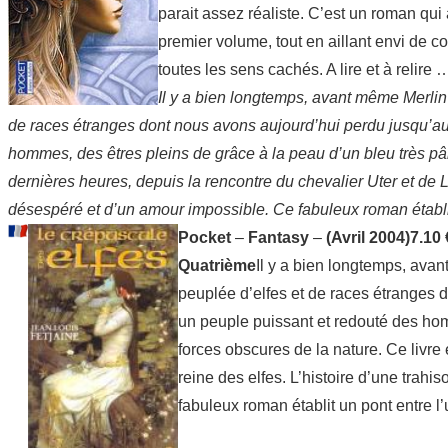
parait assez réaliste. C’est un roman qui 
premier volume, tout en aillant envi de con
toutes les sens cachés. A lire et à relire 
Il y a bien longtemps, avant même Merlin 
de races étranges dont nous avons aujourd’hui perdu jusqu’au 
hommes, des êtres pleins de grâce à la peau d’un bleu très pâle,
dernières heures, depuis la rencontre du chevalier Uter et de L
désespéré et d’un amour impossible. Ce fabuleux roman établit u
Pocket
–
Fantasy
–
(Avril 2004)
7.10
Quatrième
Il y a bien longtemps, avan
peuplée d’elfes et de races étranges 
un peuple puissant et redouté des homm
forces obscures de la nature. Ce livre 
reine des elfes. L’histoire d’une trah
fabuleux roman établit un pont entre l’