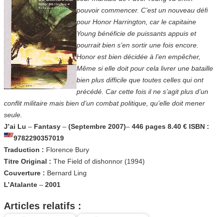
pouvoir commencer. C’est un nouveau défi
pour Honor Harrington, car le capitaine
Young bénéficie de puissants appuis et
pourrait bien s’en sortir une fois encore.
Honor est bien décidée à l’en empêcher,
Même si elle doit pour cela livrer une bataille
bien plus difficile que toutes celles qui ont
précédé. Car cette fois il ne s’agit plus d’un
conflit militaire mais bien d’un combat politique, qu’elle doit mener
seule.
J’ai Lu
–
Fantasy
–
(Septembre 2007)
–
446 pages
8.40 €
ISBN :
9782290357019
Traduction :
Florence Bury
Titre Original :
The Field of dishonnor (1994)
Couverture :
Bernard Ling
L’Atalante
–
2001
Articles relatifs :