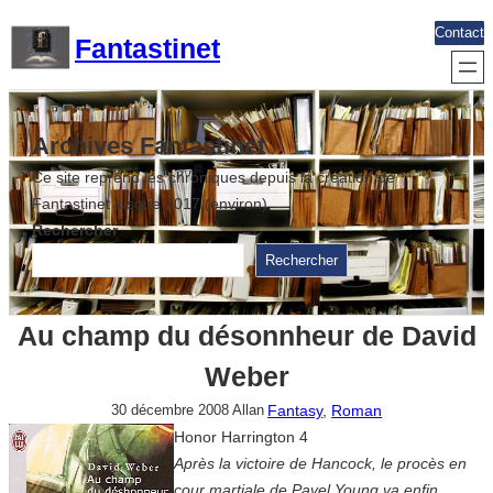
Aller
Contact
Fantastinet
au
contenu
Archives Fantastinet
Ce site reprend les chroniques depuis la création de
Fantastinet jusque 2017 (environ)
Rechercher
Rechercher
Au champ du désonnheur de David
Weber
Fantasy
, 
Roman
30 décembre 2008
Allan
Honor Harrington 4
Après la victoire de Hancock, le procès en
cour martiale de Pavel Young va enfin