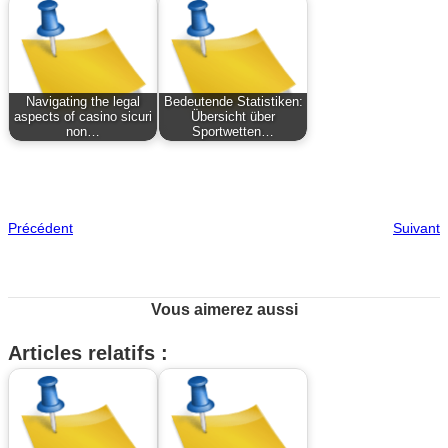
Navigating the legal
Bedeutende Statistiken:
aspects of casino sicuri
Übersicht über
non…
Sportwetten…
Précédent
Suivant
Vous aimerez aussi
Articles relatifs :