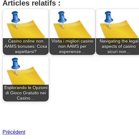
Articles relatifs :
Casino online non
Visita i migliori casino
Navigating the legal
AAMS bonuses: Cosa
non AAMS per
aspects of casino
aspettarsi?
esperienze…
sicuri non…
Esplorando le Opzioni
di Gioco Gratuito nei
Casino…
Précédent