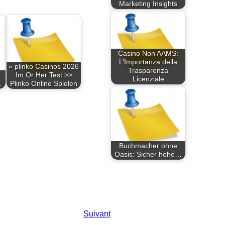
Marketing Insights
Casino Non AAMS:
L’Importanza della
« plinko Casinos 2026
Trasparenza
Im Or Her Test >>
Licenziale
…
Plinko Online Spielen
Buchmacher ohne
Oasis: Sicher hohe…
Suivant