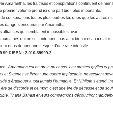
r Amarantha, les traîtrises et conspirations continuent de mena
e premier volume prend ici une part bien plus importante.
de conspirations toutes plus fourbes les unes que les autres m
des dangers encourus par Amarantha.
s alliances qui semblaient impossibles avant.
s humaines qui ne se cantonnent pas au « bien » et au « mal ».
pour nous donner une fresque d’une rare intensité.
9.99 € ISBN : 2-910-89999-3
ce : Amarantha est en proie au chaos. Les armées gryffes et pa
nites et Syrènes se livrent une guerre implacable, ne reculant dev
idé d’éradiquer a tout jamais l’humanité. Et Nihiloth s’étend, in
ère de discorde et de mort. c’est une ère de détresse et de sou
dicible, Thana Bahast et leurs compagnons découvriront rapide