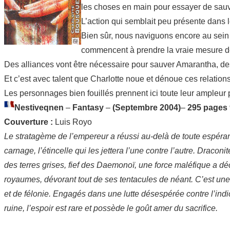
les choses en main pour essayer de sauve
L’action qui semblait peu présente dans l
Bien sûr, nous naviguons encore au sein 
commencent à prendre la vraie mesure 
Des alliances vont être nécessaire pour sauver Amarantha, de
Et c’est avec talent que Charlotte noue et dénoue ces relation
Les personnages bien fouillés prennent ici toute leur ampleur 
Nestiveqnen
–
Fantasy
–
(Septembre 2004)
–
295 pages 
Couverture :
Luis Royo
Le stratagème de l’empereur a réussi au-delà de toute espéran
carnage, l’étincelle qui les jettera l’une contre l’autre. Draco
des terres grises, fief des Daemonoï, une force maléfique a déc
royaumes, dévorant tout de ses tentacules de néant. C’est une 
et de félonie. Engagés dans une lutte désespérée contre l’in
ruine, l’espoir est rare et possède le goût amer du sacrifice.