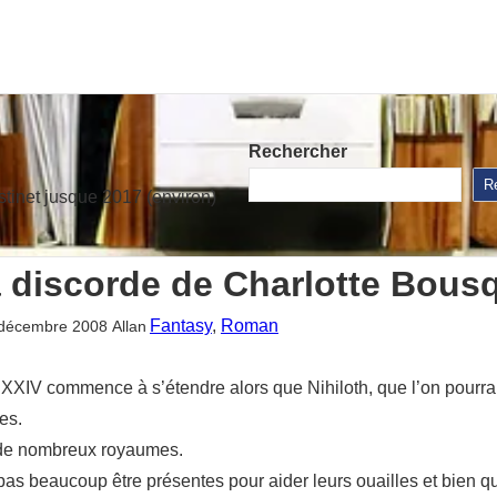
Rechercher
R
stinet jusque 2017 (environ)
a discorde de Charlotte Bous
Fantasy
, 
Roman
décembre 2008
Allan
XIV commence à s’étendre alors que Nihiloth, que l’on pourrait
es.
t de nombreux royaumes.
pas beaucoup être présentes pour aider leurs ouailles et bien q