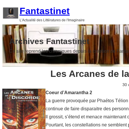
Aller
Fantastinet
au
L'Actualité des Littératures de l'Imaginaire
contenu
Archives Fantastinet
Ce site reprend les chroniques depuis la création de Fanta
Les Arcanes de l
30 
Coeur d’Amarantha 2
La guerre provoquée par Phaétos Télion X
continue de faire disparaitre des personn
Il grossit, s’étend et menace maintenan
Pourtant, les constellations ne semblent 