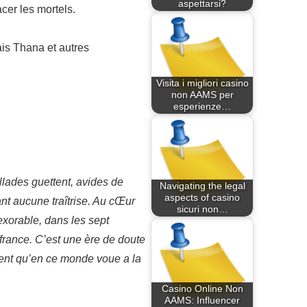
aspettarsi?
cer les mortels.
ais Thana et autres
Visita i migliori casino
non AAMS per
esperienze…
llades guettent, avides de
Navigating the legal
aspects of casino
ant aucune traîtrise. Au cŒur
sicuri non…
exorable, dans les sept
ffrance. C’est une ère de doute
ment qu’en ce monde voue a la
Casino Online Non
AAMS: Influencer