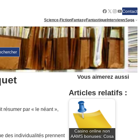
Facebook
X
Instagram
YouTube
Contact
Science-Fiction
Fantasy
Fantastique
Interviews
Saga
echercher
Vous aimerez aussi
quet
Articles relatifs :
 résumer par « le néant »,
Casino online non
ue des individualités prennent
AAMS bonuses: Cosa