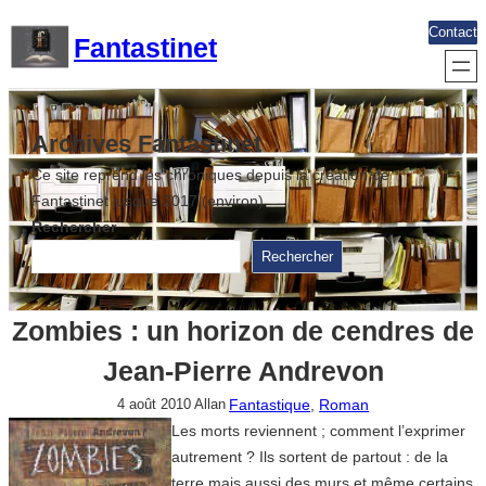
Aller
Contact
Fantastinet
au
contenu
Archives Fantastinet
Ce site reprend les chroniques depuis la création de
Fantastinet jusque 2017 (environ)
Rechercher
Rechercher
Zombies : un horizon de cendres de
Jean-Pierre Andrevon
Fantastique
, 
Roman
4 août 2010
Allan
Les morts reviennent ; comment l’exprimer
autrement ? Ils sortent de partout : de la
terre mais aussi des murs et même certains