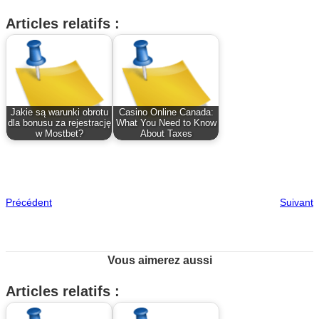
Articles relatifs :
Jakie są warunki obrotu
Casino Online Canada:
dla bonusu za rejestrację
What You Need to Know
w Mostbet?
About Taxes
Précédent
Suivant
Vous aimerez aussi
Articles relatifs :