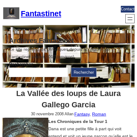
Aller
Contact
Fantastinet
au
contenu
Archives Fantastinet
Ce site reprend les chroniques depuis la création de
Fantastinet jusque 2017 (environ)
Rechercher
Rechercher
La Vallée des loups de Laura
Gallego Garcia
Fantasy
, 
Roman
30 novembre 2008
Allan
Les Chroniques de la Tour 1
Dana est une petite fille à part qui voit
entend et voit un jeune garçon qu’elle est le