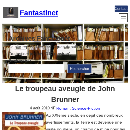
Aller
Contact
Fantastinet
au
contenu
Archives Fantastinet
Ce site reprend les chroniques depuis la création de
Fantastinet jusque 2017 (environ)
Rechercher
Rechercher
Le troupeau aveugle de John
Brunner
Roman
, 
Science-Fiction
4 août 2010
NF
Au XXIeme siècle, en dépit des nombreux
avertissements, la Terre est devenue une
vaste poubelle, un champ de mine pour les