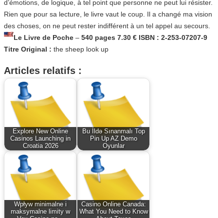
d’émotions, de logique, à tel point que personne ne peut lui résister.
Rien que pour sa lecture, le livre vaut le coup. Il a changé ma vision
des choses, on ne peut rester indifférent à un tel appel au secours.
Le Livre de Poche
–
540 pages 7.30 € ISBN : 2-253-07207-9
Titre Original :
the sheep look up
Articles relatifs :
Explore New Online
Bu İldə Sınanmalı Top
Casinos Launching in
Pin Up AZ Demo
Croatia 2026
Oyunlar
Wpływ minimalne i
Casino Online Canada:
maksymalne limity w
What You Need to Know