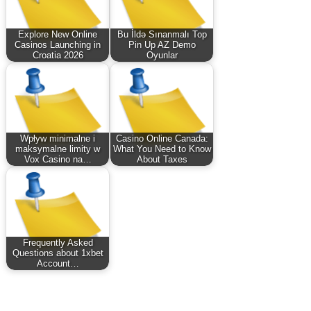
Explore New Online
Bu İldə Sınanmalı Top
Casinos Launching in
Pin Up AZ Demo
Croatia 2026
Oyunlar
Wpływ minimalne i
Casino Online Canada:
maksymalne limity w
What You Need to Know
Vox Casino na…
About Taxes
Frequently Asked
Questions about 1xbet
Account…