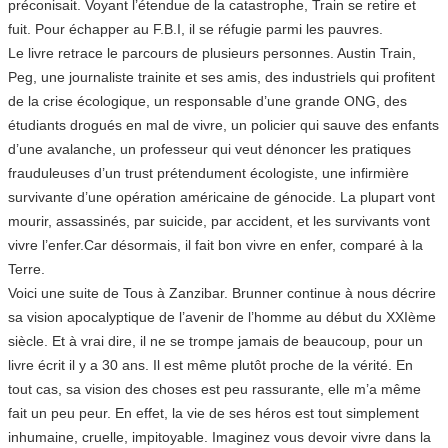
préconisait. Voyant l’étendue de la catastrophe, Train se retire et
fuit. Pour échapper au F.B.I, il se réfugie parmi les pauvres.
Le livre retrace le parcours de plusieurs personnes. Austin Train,
Peg, une journaliste trainite et ses amis, des industriels qui profitent
de la crise écologique, un responsable d’une grande ONG, des
étudiants drogués en mal de vivre, un policier qui sauve des enfants
d’une avalanche, un professeur qui veut dénoncer les pratiques
frauduleuses d’un trust prétendument écologiste, une infirmière
survivante d’une opération américaine de génocide. La plupart vont
mourir, assassinés, par suicide, par accident, et les survivants vont
vivre l’enfer.Car désormais, il fait bon vivre en enfer, comparé à la
Terre.
Voici une suite de Tous à Zanzibar. Brunner continue à nous décrire
sa vision apocalyptique de l’avenir de l’homme au début du XXIème
siècle. Et à vrai dire, il ne se trompe jamais de beaucoup, pour un
livre écrit il y a 30 ans. Il est même plutôt proche de la vérité. En
tout cas, sa vision des choses est peu rassurante, elle m’a même
fait un peu peur. En effet, la vie de ses héros est tout simplement
inhumaine, cruelle, impitoyable. Imaginez vous devoir vivre dans la