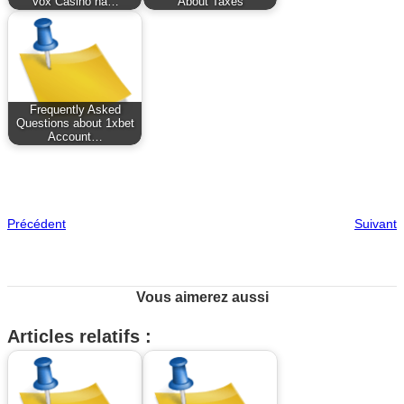
Vox Casino na…
About Taxes
Frequently Asked
Questions about 1xbet
Account…
Précédent
Suivant
Vous aimerez aussi
Articles relatifs :