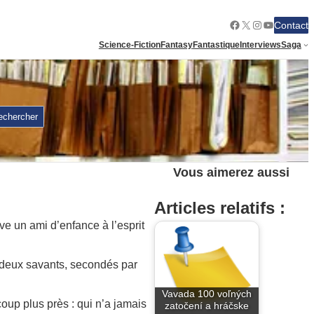
Facebook
X
Instagram
YouTube
Contact
Science-Fiction
Fantasy
Fantastique
Interviews
Saga
echercher
Vous aimerez aussi
Articles relatifs :
 un ami d’enfance à l’esprit
s deux savants, secondés par
Vavada 100 voľných
oup plus près : qui n’a jamais
zatočení a hráčske