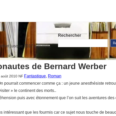
Rechercher
R
stinet jusque 2017 (environ)
onautes de Bernard Werber
Fantastique
, 
Roman
 août 2010
NF
pourrait commencer comme ça : un jeune anesthésiste retrouve
isiter » le continent des morts..
ppréhension puis avec étonnement que l’on suit les aventures de
us intéressant que les fourmis car ce sujet nous touche de beauc