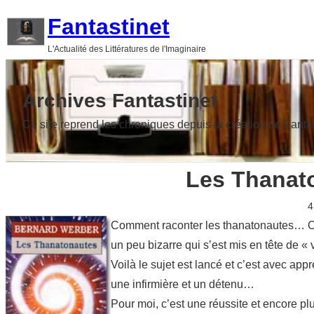
Aller
Fantastinet
au
L'Actualité des Littératures de l'Imaginaire
contenu
Archives Fantastinet
Ce site reprend les chroniques depuis la création de Fanta
Les Thanat
4
Comment raconter les thanatonautes… On 
un peu bizarre qui s’est mis en tête de « v
Voilà le sujet est lancé et c’est avec a
une infirmière et un détenu…
Pour moi, c’est une réussite et encore pl