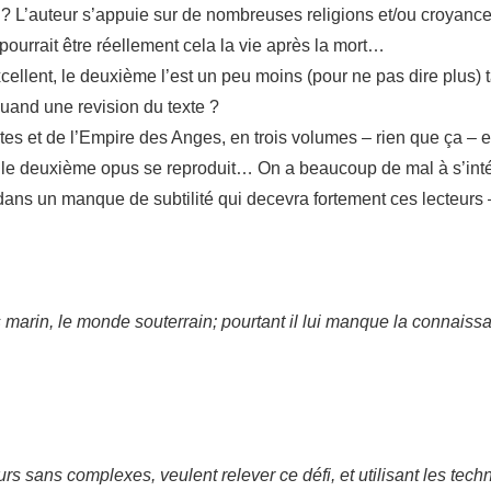
rt ? L’auteur s’appuie sur de nombreuses religions et/ou croyance
pourrait être réellement cela la vie après la mort…
excellent, le deuxième l’est un peu moins (pour ne pas dire plus
uand une revision du texte ?
utes et de l’Empire des Anges, en trois volumes – rien que ça – e
 le deuxième opus se reproduit… On a beaucoup de mal à s’int
ans un manque de subtilité qui decevra fortement ces lecteurs –
marin, le monde souterrain; pourtant il lui manque la connaiss
 sans complexes, veulent relever ce défi, et utilisant les tec