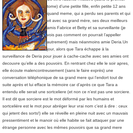
tome) d’une petite fille, enfin petite 12 ans
quand meme, qui a perdu ses parents et qui
vit avec sa grand mère, ses deux meilleurs
amis Fabrice et Betty et sa surveillante (je
vois pas comment on pourrait l’appeller
autrement) mais néanmoins amie Deria.Un
jour, alors que Tara échappe à la
surveillance de Deria pour jouer à cache-cache avec ses amies ont
decouvre qu’elle a des pouvoirs. En rentrant chez elle le soir apres,
elle écoute malencontreusement (sans le faire exprès) une
conversation téléphonique de sa grand mere qui l’endort tout de
suite après et lui efface la mémoire car d’après ce que Tara a
entendu elle serait une sortceliere (et non ce n’est pas une sorciere.
Il est dit que sorciere est le mot déformé par les humains et
sortcelière est le mot pour abréger leur vrai nom c’est à dire : ceux
qui jetent des sorts!) elle se réveille en pleine nuit avec un mauvais
pressentiment et le manoir où elle habite se fait attaquer par une
étrange personne avec les mêmes pouvoirs que sa grand mere