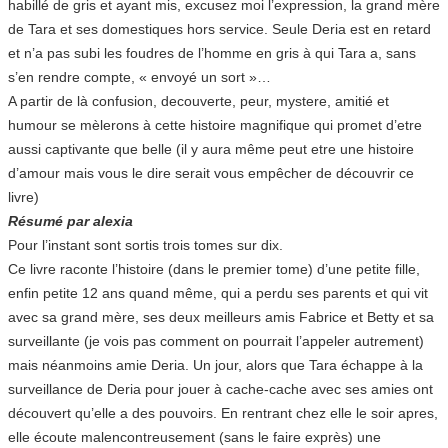
habillé de gris et ayant mis, excusez moi l’expression, la grand mère
de Tara et ses domestiques hors service. Seule Deria est en retard
et n’a pas subi les foudres de l’homme en gris à qui Tara a, sans
s’en rendre compte, « envoyé un sort »…
A partir de là confusion, decouverte, peur, mystere, amitié et
humour se mèlerons à cette histoire magnifique qui promet d’etre
aussi captivante que belle (il y aura même peut etre une histoire
d’amour mais vous le dire serait vous empêcher de découvrir ce
livre)
Résumé par alexia
Pour l’instant sont sortis trois tomes sur dix.
Ce livre raconte l’histoire (dans le premier tome) d’une petite fille,
enfin petite 12 ans quand même, qui a perdu ses parents et qui vit
avec sa grand mère, ses deux meilleurs amis Fabrice et Betty et sa
surveillante (je vois pas comment on pourrait l’appeler autrement)
mais néanmoins amie Deria. Un jour, alors que Tara échappe à la
surveillance de Deria pour jouer à cache-cache avec ses amies ont
découvert qu’elle a des pouvoirs. En rentrant chez elle le soir apres,
elle écoute malencontreusement (sans le faire exprès) une