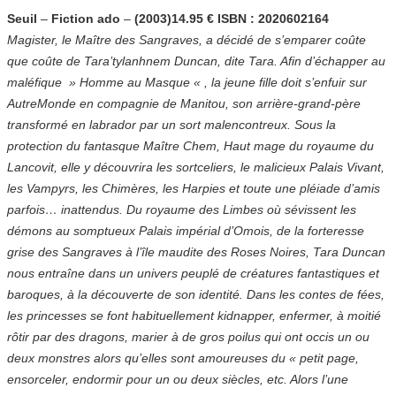
Seuil
–
Fiction ado
–
(2003)14.95 € ISBN : 2020602164
Magister, le Maître des Sangraves, a décidé de s’emparer coûte
que coûte de Tara’tylanhnem Duncan, dite Tara. Afin d’échapper au
maléfique » Homme au Masque « , la jeune fille doit s’enfuir sur
AutreMonde en compagnie de Manitou, son arrière-grand-père
transformé en labrador par un sort malencontreux. Sous la
protection du fantasque Maître Chem, Haut mage du royaume du
Lancovit, elle y découvrira les sortceliers, le malicieux Palais Vivant,
les Vampyrs, les Chimères, les Harpies et toute une pléiade d’amis
parfois… inattendus. Du royaume des Limbes où sévissent les
démons au somptueux Palais impérial d’Omois, de la forteresse
grise des Sangraves à l’île maudite des Roses Noires, Tara Duncan
nous entraîne dans un univers peuplé de créatures fantastiques et
baroques, à la découverte de son identité. Dans les contes de fées,
les princesses se font habituellement kidnapper, enfermer, à moitié
rôtir par des dragons, marier à de gros poilus qui ont occis un ou
deux monstres alors qu’elles sont amoureuses du « petit page,
ensorceler, endormir pour un ou deux siècles, etc. Alors l’une