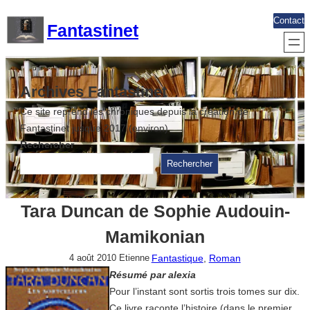
Aller
Contact
Fantastinet
au
contenu
Archives Fantastinet
Ce site reprend les chroniques depuis la création de
Fantastinet jusque 2017 (environ)
Rechercher
Rechercher
Tara Duncan de Sophie Audouin-
Mamikonian
Fantastique
, 
Roman
4 août 2010
Etienne
Résumé par alexia
Pour l’instant sont sortis trois tomes sur dix.
Ce livre raconte l’histoire (dans le premier