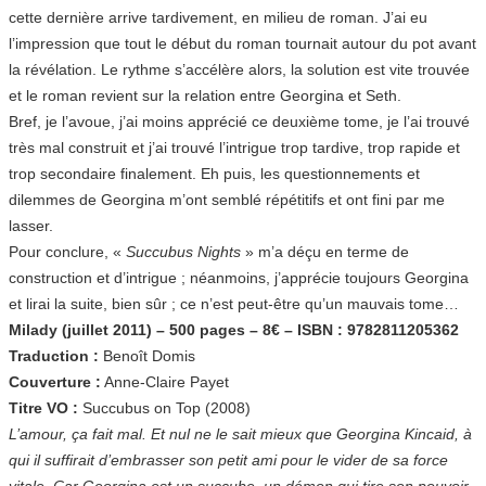
cette dernière arrive tardivement, en milieu de roman. J’ai eu
l’impression que tout le début du roman tournait autour du pot avant
la révélation. Le rythme s’accélère alors, la solution est vite trouvée
et le roman revient sur la relation entre Georgina et Seth.
Bref, je l’avoue, j’ai moins apprécié ce deuxième tome, je l’ai trouvé
très mal construit et j’ai trouvé l’intrigue trop tardive, trop rapide et
trop secondaire finalement. Eh puis, les questionnements et
dilemmes de Georgina m’ont semblé répétitifs et ont fini par me
lasser.
Pour conclure, «
Succubus Nights
» m’a déçu en terme de
construction et d’intrigue ; néanmoins, j’apprécie toujours Georgina
et lirai la suite, bien sûr ; ce n’est peut-être qu’un mauvais tome…
Milady (juillet 2011) – 500 pages – 8€ – ISBN : 9782811205362
Traduction :
Benoît Domis
Couverture :
Anne-Claire Payet
Titre VO :
Succubus on Top (2008)
L’amour, ça fait mal. Et nul ne le sait mieux que Georgina Kincaid, à
qui il suffirait d’embrasser son petit ami pour le vider de sa force
vitale. Car Georgina est un succube, un démon qui tire son pouvoir