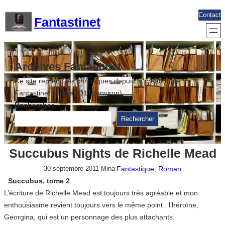
Aller
Contact
Fantastinet
au
contenu
Archives Fantastinet
Ce site reprend les chroniques depuis la création de
Fantastinet jusque 2017 (environ)
Rechercher
Rechercher
Succubus Nights de Richelle Mead
Fantastique
, 
Roman
30 septembre 2011
Mina
Succubus, tome 2
L’écriture de Richelle Mead est toujours très agréable et mon
enthousiasme revient toujours vers le même point : l’héroïne,
Georgina, qui est un personnage des plus attachants.