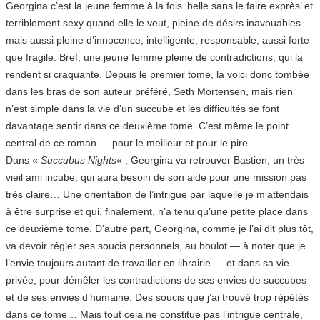
Georgina c’est la jeune femme à la fois ‘belle sans le faire exprès’ et
terriblement sexy quand elle le veut, pleine de désirs inavouables
mais aussi pleine d’innocence, intelligente, responsable, aussi forte
que fragile. Bref, une jeune femme pleine de contradictions, qui la
rendent si craquante. Depuis le premier tome, la voici donc tombée
dans les bras de son auteur préféré, Seth Mortensen, mais rien
n’est simple dans la vie d’un succube et les difficultés se font
davantage sentir dans ce deuxième tome. C’est même le point
central de ce roman…. pour le meilleur et pour le pire.
Dans «
Succubus Nights
« , Georgina va retrouver Bastien, un très
vieil ami incube, qui aura besoin de son aide pour une mission pas
très claire… Une orientation de l’intrigue par laquelle je m’attendais
à être surprise et qui, finalement, n’a tenu qu’une petite place dans
ce deuxième tome. D’autre part, Georgina, comme je l’ai dit plus tôt,
va devoir régler ses soucis personnels, au boulot — à noter que je
l’envie toujours autant de travailler en librairie — et dans sa vie
privée, pour démêler les contradictions de ses envies de succubes
et de ses envies d’humaine. Des soucis que j’ai trouvé trop répétés
dans ce tome… Mais tout cela ne constitue pas l’intrigue centrale,