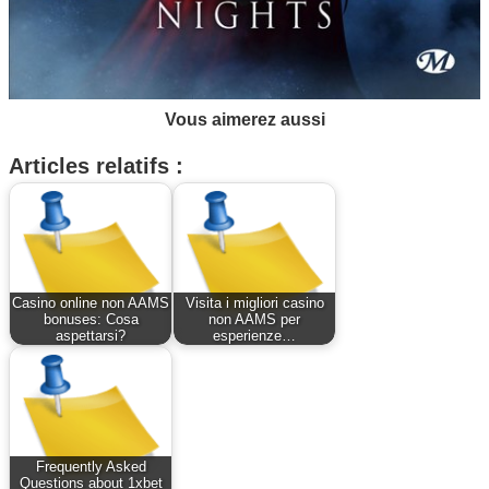
Vous aimerez aussi
Articles relatifs :
Casino online non AAMS
Visita i migliori casino
bonuses: Cosa
non AAMS per
aspettarsi?
esperienze…
Frequently Asked
Questions about 1xbet