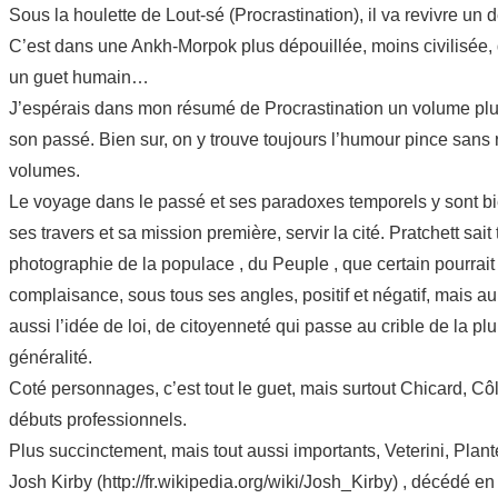
Sous la houlette de Lout-sé (Procrastination), il va revivre un
C’est dans une Ankh-Morpok plus dépouillée, moins civilisée, 
un guet humain…
J’espérais dans mon résumé de Procrastination un volume plus
son passé. Bien sur, on y trouve toujours l’humour pince sans 
volumes.
Le voyage dans le passé et ses paradoxes temporels y sont bien 
ses travers et sa mission première, servir la cité. Pratchett s
photographie de la populace , du Peuple , que certain pourrait
complaisance, sous tous ses angles, positif et négatif, mais au 
aussi l’idée de loi, de citoyenneté qui passe au crible de la p
généralité.
Coté personnages, c’est tout le guet, mais surtout Chicard, Cô
débuts professionnels.
Plus succinctement, mais tout aussi importants, Veterini, Plante
Josh Kirby (http://fr.wikipedia.org/wiki/Josh_Kirby) , décédé e