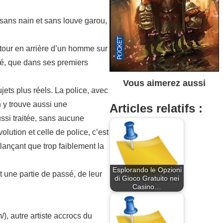
 sans nain et sans louve garou,
tour en arrière d’un homme sur
ité, que dans ses premiers
Vous aimerez aussi
jets plus réels. La police, avec
n y trouve aussi une
Articles relatifs :
ssi traitée, sans aucune
lution et celle de police, c’est
alançant que trop faiblement la
Esplorando le Opzioni
t une partie de passé, de leur
di Gioco Gratuito nei
Casino…
), autre artiste accrocs du