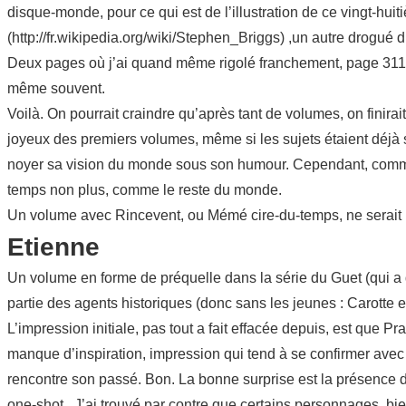
disque-monde, pour ce qui est de l’illustration de ce vingt-hui
(http://fr.wikipedia.org/wiki/Stephen_Briggs) ,un autre drogué 
Deux pages où j’ai quand même rigolé franchement, page 311,
même souvent.
Voilà. On pourrait craindre qu’après tant de volumes, on finir
joyeux des premiers volumes, même si les sujets étaient déjà s
noyer sa vision du monde sous son humour. Cependant, comme m
temps non plus, comme le reste du monde.
Un volume avec Rincevent, ou Mémé cire-du-temps, ne serait 
Etienne
Un volume en forme de préquelle dans la série du Guet (qui a 
partie des agents historiques (donc sans les jeunes : Carotte e
L’impression initiale, pas tout a fait effacée depuis, est que 
manque d’inspiration, impression qui tend à se confirmer avec 
rencontre son passé. Bon. La bonne surprise est la présence
one-shot. J’ai trouvé par contre que certains personnages, bie