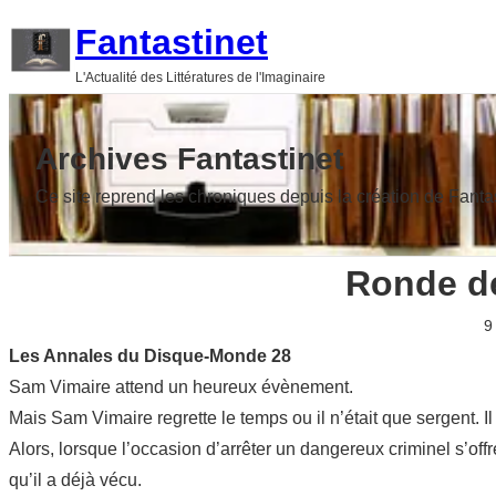
Aller
Fantastinet
au
L'Actualité des Littératures de l'Imaginaire
contenu
Archives Fantastinet
Ce site reprend les chroniques depuis la création de Fanta
Ronde de
9
Les Annales du Disque-Monde 28
Sam Vimaire attend un heureux évènement.
Mais Sam Vimaire regrette le temps ou il n’était que sergent. I
Alors, lorsque l’occasion d’arrêter un dangereux criminel s’off
qu’il a déjà vécu.