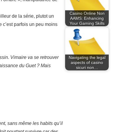
Casino Online Non
leur de la série, plutot un
AAMS: Enhancing
Your Gaming Skills
e c’est parfois un peu moins
ssin. Vimaire va se retrouver
Navigating the legal
aspects of casino
 naissance du Guet ? Mais
sicuri non…
nt, sans même les habits qu’il
oit pourtant survivre car des