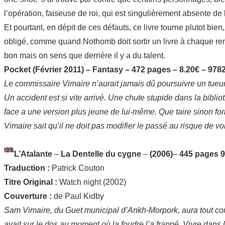
l’opération, faiseuse de roi, qui est singulièrement absente de 
Et pourtant, en dépit de ces défauts, ce livre tourne plutot bie
obligé, comme quand Nothomb doit sortir un livre à chaque ren
bon mais on sens que derrière il y a du talent.
Pocket (Février 2011) – Fantasy – 472 pages – 8.20€ – 97
Le commissaire Vimaire n’aurait jamais dû poursuivre un tueur su
Un accident est si vite arrivé. Une chute stupide dans la bibli
face a une version plus jeune de lui-même. Que taire sinon fo
Vimaire sait qu’il ne doit pas modifier le passé au risque de vo
L’Atalante
–
La Dentelle du cygne
–
(2006)
–
445 pages
9
Traduction :
Patrick Couton
Titre Original :
Watch night (2002)
Couverture :
de Paul Kidby
Sam Vimaire, du Guet municipal d’Ankh-Morpork, aura tout con
avait sur le dos au moment où la foudre l’a frappé. Vivre dans 