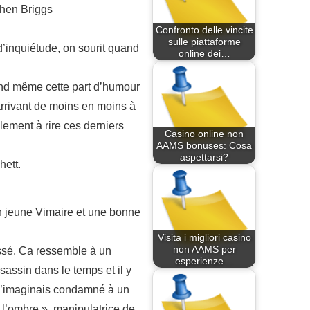
ephen Briggs
Confronto delle vincite
sulle piattaforme
’inquiétude, on sourit quand
online dei…
uand même cette part d’humour
arrivant de moins en moins à
ement à rire ces derniers
Casino online non
AAMS bonuses: Cosa
aspettarsi?
hett.
un jeune Vimaire et une bonne
Visita i migliori casino
non AAMS per
passé. Ca ressemble à un
esperienze…
assin dans le temps et il y
 j’imaginais condamné à un
 l’ombre », manipulatrice de