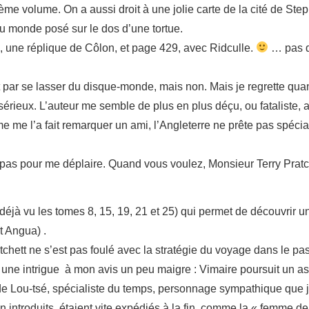
tième volume. On a aussi droit à une jolie carte de la cité de St
du monde posé sur le dos d’une tortue.
 une réplique de Côlon, et page 429, avec Ridculle.
… pas d
ait par se lasser du disque-monde, mais non. Mais je regrette q
érieux. L’auteur me semble de plus en plus déçu, ou fataliste, 
e l’a fait remarquer un ami, l’Angleterre ne prête pas spécial
pas pour me déplaire. Quand vous voulez, Monsieur Terry Pratc
déjà vu les tomes 8, 15, 19, 21 et 25) qui permet de découvrir 
t Angua) .
Pratchett ne s’est pas foulé avec la stratégie du voyage dans le 
une intrigue à mon avis un peu maigre : Vimaire poursuit un ass
 de Lou-tsé, spécialiste du temps, personnage sympathique que
n introduits, étaient vite expédiés à la fin, comme la « femme de