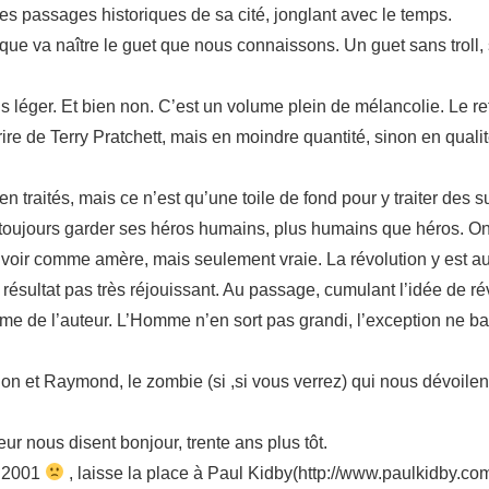
 des passages historiques de sa cité, jonglant avec le temps.
que va naître le guet que nous connaissons. Un guet sans troll,
 léger. Et bien non. C’est un volume plein de mélancolie. Le re
rire de Terry Pratchett, mais en moindre quantité, sinon en qual
traités, mais ce n’est qu’une toile de fond pour y traiter des su
ait toujours garder ses héros humains, plus humains que héros. O
 voir comme amère, mais seulement vraie. La révolution y est au
résultat pas très réjouissant. Au passage, cumulant l’idée de révo
lume de l’auteur. L’Homme n’en sort pas grandi, l’exception ne b
lon et Raymond, le zombie (si ,si vous verrez) qui nous dévoilen
ur nous disent bonjour, trente ans plus tôt.
n 2001
, laisse la place à Paul Kidby(http://www.paulkidby.com/