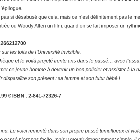
l’épilogue.
n, pas si désabusé que cela, mais ce n’est définitement pas le meil
trée ou Woody Allen un film: quand on se fait imposer un rythm
82266212700
r les toits de l’Université invisible.
othèque et le voilà projeté trente ans dans le passé… avec l’assa
rmer ce jeune homme à devenir un bon policier et assister à la
ir disparaître son présent : sa femme et son futur bébé !
.99 €
ISBN : 2-841-72326-7
nu. Le voici remonté dans son propre passé tumultueux et viole
le passé n’est pas facile, mais y mourir étonnamment simple. Il d