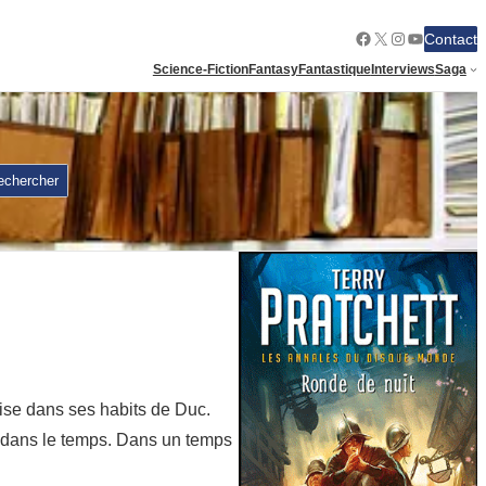
Facebook
X
Instagram
YouTube
Contact
Science-Fiction
Fantasy
Fantastique
Interviews
Saga
echercher
’aise dans ses habits de Duc.
er dans le temps. Dans un temps