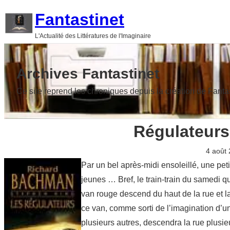
Aller
Fantastinet
au
L'Actualité des Littératures de l'Imaginaire
contenu
Archives Fantastinet
Ce site reprend les chroniques depuis la création de Fanta
Régulateurs
4 août
Par un bel après-midi ensoleillé, une petit
jeunes … Bref, le train-train du samedi qu
van rouge descend du haut de la rue et la pa
ce van, comme sorti de l’imagination d’un e
plusieurs autres, descendra la rue plusie