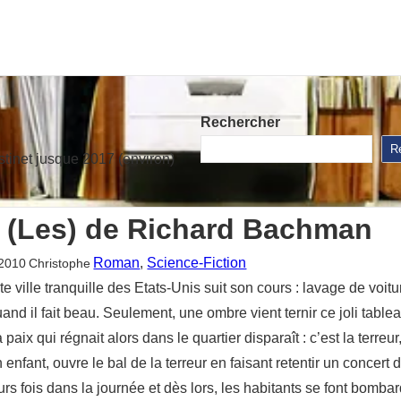
Rechercher
R
stinet jusque 2017 (environ)
 (Les) de Richard Bachman
Roman
, 
Science-Fiction
 2010
Christophe
e ville tranquille des Etats-Unis suit son cours : lavage de voitu
and il fait beau. Seulement, une ombre vient ternir ce joli table
ix qui régnait alors dans le quartier disparaît : c’est la terreur, l
nfant, ouvre le bal de la terreur en faisant retentir un concert de
urs fois dans la journée et dès lors, les habitants se font bomb