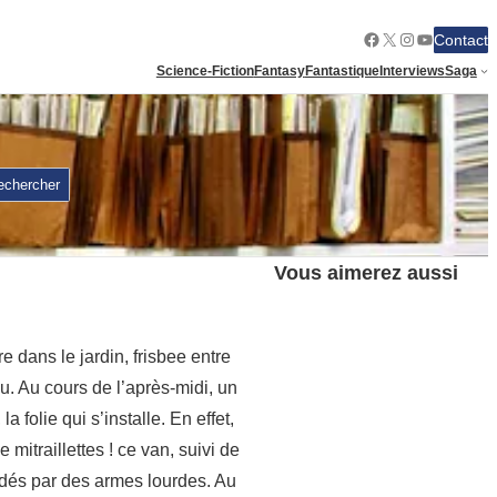
Facebook
X
Instagram
YouTube
Contact
Science-Fiction
Fantasy
Fantastique
Interviews
Saga
echercher
Vous aimerez aussi
re dans le jardin, frisbee entre
au. Au cours de l’après-midi, un
a folie qui s’installe. En effet,
 mitraillettes ! ce van, suivi de
ardés par des armes lourdes. Au