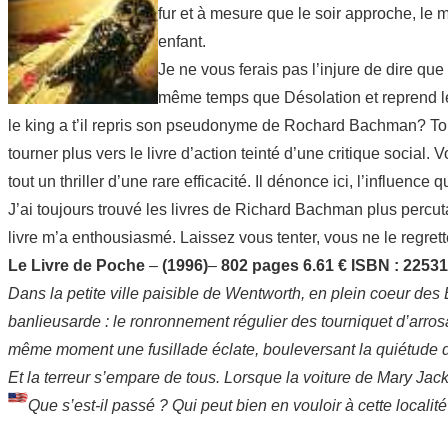
fur et à mesure que le soir approche, le 
enfant.
Je ne vous ferais pas l’injure de dire qu
même temps que Désolation et reprend le
le king a t’il repris son pseudonyme de Rochard Bachman? Tout 
tourner plus vers le livre d’action teinté d’une critique social.
tout un thriller d’une rare efficacité. Il dénonce ici, l’influence
J’ai toujours trouvé les livres de Richard Bachman plus percu
livre m’a enthousiasmé. Laissez vous tenter, vous ne le regrette
Le Livre de Poche
–
(1996)
–
802 pages 6.61 € ISBN : 2253
Dans la petite ville paisible de Wentworth, en plein coeur des
banlieusarde : le ronronnement régulier des tourniquet d’arros
même moment une fusillade éclate, bouleversant la quiétude de
Et la terreur s’empare de tous. Lorsque la voiture de Mary Jac
Que s’est-il passé ? Qui peut bien en vouloir à cette localit