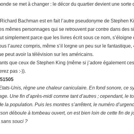
monde se met à changer : le décor du quartier devient une sorte 
e Richard Bachman est en fait l’autre pseudonyme de Stephen Kin
s mêmes personnages qui se retrouvent par contre dans des sit
simplement parce que les livres écrit sous ce nom, s’éloigne de
 Vous l’aurez compris, même s’il lorgne un peu sur le fantastique,
 que peut avoir la télévision sur les américains.
tants que ceux de Stephen King (même si j’adore également ces d
rez pas :-)).
151505
 Etats-Unis, règne une chaleur caniculaire. En fond sonore, ce s
age. Une fin d’après-midi comme tant d’autres ; cependant, le to
 la population. Puis les montres s’arrêtent, le numéro d’urgenc
kson déboule à tombeau ouvert, on est bien loin de cette fin de
é sans souci ?