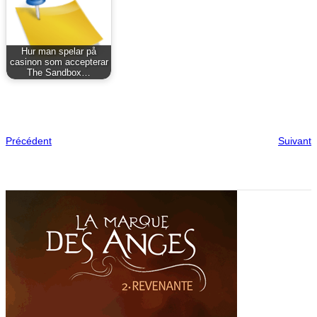
Hur man spelar på
casinon som accepterar
The Sandbox…
Précédent
Suivant