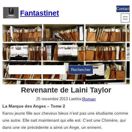
Aller
Contact
Fantastinet
au
contenu
Archives Fantastinet
Ce site reprend les chroniques depuis la création de
Fantastinet jusque 2017 (environ)
Rechercher
Rechercher
Revenante de Laini Taylor
Roman
25 novembre 2013
Laetitia
La Marque des Anges – Tome 2
Karou jeune fille aux cheveux bleus n’est pas une étudiante comme
une autre. Elle sait maintenant qui elle est. C’est une Chimère, qui
dans une vie précédente a aimé un Ange, un ennemi.