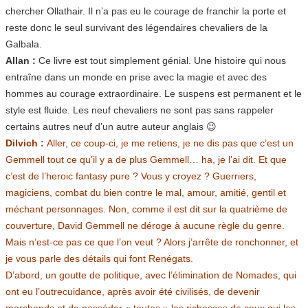
chercher Ollathair. Il n’a pas eu le courage de franchir la porte et
reste donc le seul survivant des légendaires chevaliers de la
Galbala.
Allan :
Ce livre est tout simplement génial. Une histoire qui nous
entraîne dans un monde en prise avec la magie et avec des
hommes au courage extraordinaire. Le suspens est permanent et le
style est fluide. Les neuf chevaliers ne sont pas sans rappeler
certains autres neuf d’un autre auteur anglais 😉
Dilvich :
Aller, ce coup-ci, je me retiens, je ne dis pas que c’est un
Gemmell tout ce qu’il y a de plus Gemmell… ha, je l’ai dit. Et que
c’est de l’heroic fantasy pure ? Vous y croyez ? Guerriers,
magiciens, combat du bien contre le mal, amour, amitié, gentil et
méchant personnages. Non, comme il est dit sur la quatrième de
couverture, David Gemmell ne déroge à aucune règle du genre.
Mais n’est-ce pas ce que l’on veut ? Alors j’arrête de ronchonner, et
je vous parle des détails qui font Renégats.
D’abord, un goutte de politique, avec l’élimination de Nomades, qui
ont eu l’outrecuidance, après avoir été civilisés, de devenir
marchands et de posséder « toutes » les richesses de ceux qui les