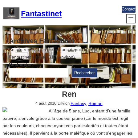
Aller
Contact
Fantastinet
au
contenu
Archives Fantastinet
Ce site reprend les chroniques depuis la création de
Fantastinet jusque 2017 (environ)
Rechercher
Rechercher
Ren
Fantasy
, 
Roman
4 août 2010
Dilvich
A l’âge de 5 ans, Lug, enfant d’une famille
pauvre, s’envole grâce à la couleur jaune (car le monde est régit
par les couleurs, chacune ayant ces particularités et toutes étant
nécessaires). Il parvient à la porte maléfique où vont s’engager les