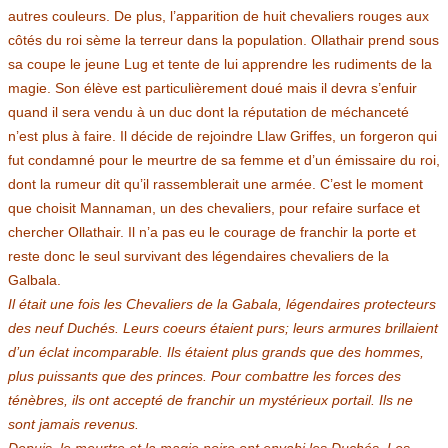
autres couleurs. De plus, l’apparition de huit chevaliers rouges aux
côtés du roi sème la terreur dans la population. Ollathair prend sous
sa coupe le jeune Lug et tente de lui apprendre les rudiments de la
magie. Son élève est particulièrement doué mais il devra s’enfuir
quand il sera vendu à un duc dont la réputation de méchanceté
n’est plus à faire. Il décide de rejoindre Llaw Griffes, un forgeron qui
fut condamné pour le meurtre de sa femme et d’un émissaire du roi,
dont la rumeur dit qu’il rassemblerait une armée. C’est le moment
que choisit Mannaman, un des chevaliers, pour refaire surface et
chercher Ollathair. Il n’a pas eu le courage de franchir la porte et
reste donc le seul survivant des légendaires chevaliers de la
Galbala.
Il était une fois les Chevaliers de la Gabala, légendaires protecteurs
des neuf Duchés. Leurs coeurs étaient purs; leurs armures brillaient
d’un éclat incomparable. Ils étaient plus grands que des hommes,
plus puissants que des princes. Pour combattre les forces des
ténèbres, ils ont accepté de franchir un mystérieux portail. Ils ne
sont jamais revenus.
Depuis, le meurtre et la magie noire ont envahi les Duchés. Les