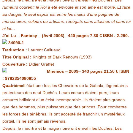
rumeurs courent: le Roi a été envoûté et son âme est morte. Et face
au danger, le seul espoir est entre les mains d’une poignée de
mercenaires, voleurs ou artisans, renégats sans attaches et sans foi
ni loi…
J’ai Lu
–
Fantasy
–
(Avril 2006)
–
440 pages
7.30 €
ISBN : 2-290-
34090-1
Traduction :
Laurent Calluaud
Titre Original :
Knights of Dark Renown (1993)
Couverture :
Didier Graffet
Mnemos
–
2009
–
343 pages
21.50 €
ISBN
: 9782354080655
Quatrième
Il était une fois les Chevaliers de la Gabala, légendaires
protecteurs des neuf Duchés. Leurs coeurs étaient purs; leurs
armures brillaient d’un éclat incomparable. Ils étaient plus grands
que des hommes, plus puissants que des princes. Pour combattre
les forces des ténèbres, ils ont accepté de franchir un mystérieux
portail. Ils ne sont jamais revenus.
Depuis, le meurtre et la magie noire ont envahi les Duchés. Les