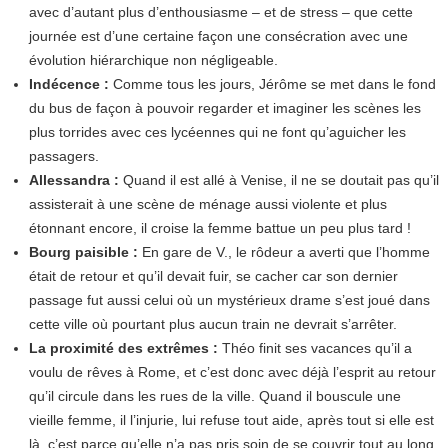
avec d’autant plus d’enthousiasme – et de stress – que cette
journée est d’une certaine façon une consécration avec une
évolution hiérarchique non négligeable.
Indécence :
Comme tous les jours, Jérôme se met dans le fond
du bus de façon à pouvoir regarder et imaginer les scènes les
plus torrides avec ces lycéennes qui ne font qu’aguicher les
passagers.
Allessandra :
Quand il est allé à Venise, il ne se doutait pas qu’il
assisterait à une scène de ménage aussi violente et plus
étonnant encore, il croise la femme battue un peu plus tard !
Bourg paisible :
En gare de V., le rôdeur a averti que l’homme
était de retour et qu’il devait fuir, se cacher car son dernier
passage fut aussi celui où un mystérieux drame s’est joué dans
cette ville où pourtant plus aucun train ne devrait s’arrêter.
La proximité des extrêmes :
Théo finit ses vacances qu’il a
voulu de rêves à Rome, et c’est donc avec déjà l’esprit au retour
qu’il circule dans les rues de la ville. Quand il bouscule une
vieille femme, il l’injurie, lui refuse tout aide, après tout si elle est
là, c’est parce qu’elle n’a pas pris soin de se couvrir tout au long