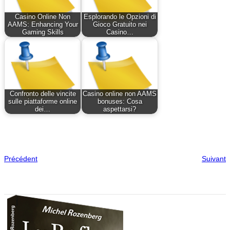
Casino Online Non
Esplorando le Opzioni di
AAMS: Enhancing Your
Gioco Gratuito nei
Gaming Skills
Casino…
Confronto delle vincite
Casino online non AAMS
sulle piattaforme online
bonuses: Cosa
dei…
aspettarsi?
Précédent
Suivant