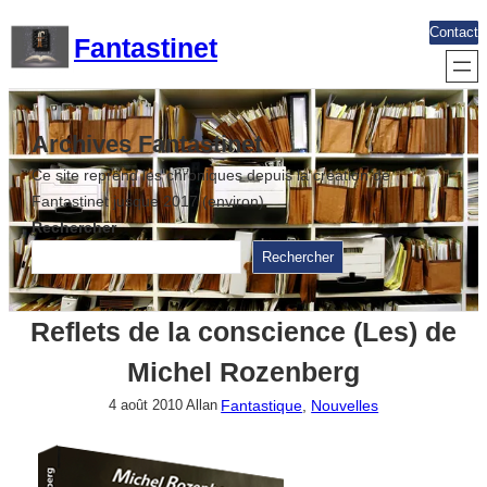
Aller
Contact
Fantastinet
au
contenu
Archives Fantastinet
Ce site reprend les chroniques depuis la création de
Fantastinet jusque 2017 (environ)
Rechercher
Rechercher
Reflets de la conscience (Les) de
Michel Rozenberg
Fantastique
, 
Nouvelles
4 août 2010
Allan