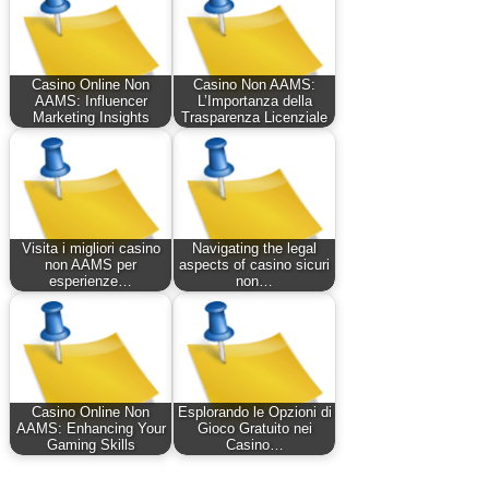
Casino Online Non
Casino Non AAMS:
AAMS: Influencer
L’Importanza della
Marketing Insights
Trasparenza Licenziale
Visita i migliori casino
Navigating the legal
non AAMS per
aspects of casino sicuri
esperienze…
non…
Casino Online Non
Esplorando le Opzioni di
AAMS: Enhancing Your
Gioco Gratuito nei
Gaming Skills
Casino…