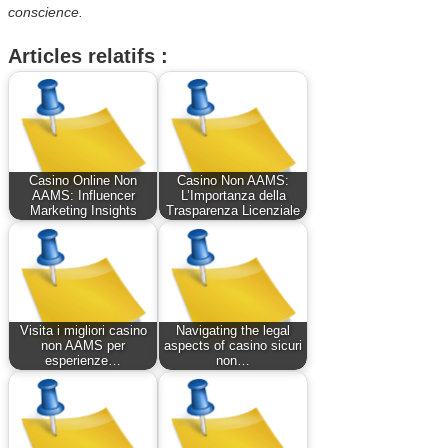
conscience.
Articles relatifs :
Casino Online Non
Casino Non AAMS:
AAMS: Influencer
L’Importanza della
Marketing Insights
Trasparenza Licenziale
Visita i migliori casino
Navigating the legal
non AAMS per
aspects of casino sicuri
esperienze…
non…