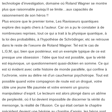
technologie d’investigation, domaine où Roland Wagner se montre
plus que raisonnable puisqu’il se limite…aux capacités de
raisonnement de son héros !!
Plus encore que le premier tome, Les Ravisseurs quantiques
explore des sujets chers à l’auteur. Car on a pu le constater à de
nombreuses reprises, tout ce qui a trait à la physique quantique, à
la loi des probabilités, à l’hypothèse de Schrödinger, etc se retrouve
dans le reste de l’oeuvre de Roland Wagner. Tel est le cas de
L;G;M, qui, bien que postérieur, est un exemple typique de ce est
presque une obsession : l’idée que tout est possible, que la vérité
est équivoque, un questionnement quasi-dickien en somme. Ce qui
est ici évident avec cette histoire de monde parallèle, qui confine à
l’uchronie, voire au délire né d’un cauchemar psychotrope. Tout est
possible quand votre compagnon de route est un drogué, votre
cible une jeune fille paumée et votre ennemi un gourou
manipulateur d’esprit. Le lecteurn est alors plongé dans un abîme
de perplexité, où il lui devient impossible de discerner la vérité du
mensonge, la réalité de l’illusion. Ce qui était certain le chapitre
précédent devient une hérésie au chapitre d’après, les héros sont