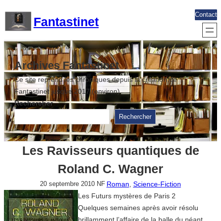
Aller
Contact
Fantastinet
au
contenu
Archives Fantastinet
Ce site reprend les chroniques depuis la création de
Fantastinet jusque 2017 (environ)
Rechercher
Rechercher
Les Ravisseurs quantiques de
Roland C. Wagner
Roman
, 
Science-Fiction
20 septembre 2010
NF
Les Futurs mystères de Paris 2
Quelques semaines après avoir résolu
brillamment l’affaire de la balle du néant,