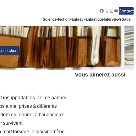
Facebook
X
Instagram
YouTube
Contact
Science-Fiction
Fantasy
Fantastique
Interviews
Saga
echercher
Vous aimerez aussi
ôt insupportables. Tel ce parfum
s aimé, prises à différents
mortem qui donne, à l’audacieux
r survivent.
 mort lorsque le plaisir amène