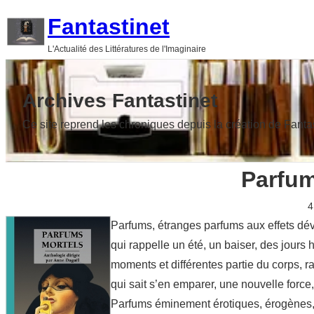
Aller
Fantastinet
au
L'Actualité des Littératures de l'Imaginaire
contenu
Archives Fantastinet
Ce site reprend les chroniques depuis la création de Fanta
Parfum
4
Parfums, étranges parfums aux effets déva
qui rappelle un été, un baiser, des jours
moments et différentes partie du corps, ra
qui sait s’en emparer, une nouvelle force
Parfums éminement érotiques, érogènes, 