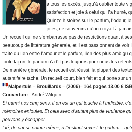
à tous les excès, jusqu’à oublier toute v
satisfaction et joie à celui qui l’a humé,
Quinze histoires sur le parfum, l’odeur, l
joies, de souvenirs qu’on croyait à jamais
Un recueil qui ne s’embarrasse pas de restrictions quant à ses g
beaucoup de littérature générale, et il est passionnant de voir
traite du lien entre l’amour et le parfum, lien des plus ambigu q
toute façon, le parfum n’a t’il pas toujours pour nous les rele
De manière générale, le recueil est réussi, la plupart des tex
autant faire tache. Un recueil court, bien fait et qui porte sur u
Malpertuis
–
Brouillards
–
(2006)
–
164 pages 13.00 € IS
Couverture :
André Wilquin
Si parmi nos cinq sens, il en est un qui touche à l’indicible, c’
mémoires enfouies. Et cela avec d’autant plus de virulence qu’il
pouvons y échapper.
Lié, de par sa nature même, à l’instinct sexuel, le parfum – q