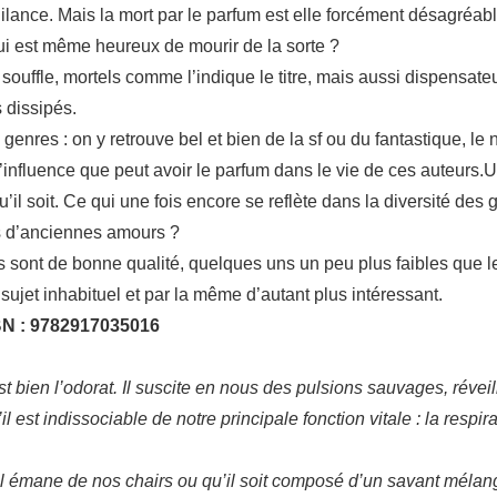
igilance. Mais la mort par le parfum est elle forcément désagréab
 qui est même heureux de mourir de la sorte ?
e souffle, mortels comme l’indique le titre, mais aussi dispensat
 dissipés.
enres : on y retrouve bel et bien de la sf ou du fantastique, le n
 l’influence que peut avoir le parfum dans le vie de ces auteurs.
u’il soit. Ce qui une fois encore se reflète dans la diversité des
nts d’anciennes amours ?
tes sont de bonne qualité, quelques uns un peu plus faibles que 
n sujet inhabituel et par la même d’autant plus intéressant.
BN : 9782917035016
est bien l’odorat. Il suscite en nous des pulsions sauvages, réveill
 est indissociable de notre principale fonction vitale : la respir
u’il émane de nos chairs ou qu’il soit composé d’un savant mélan