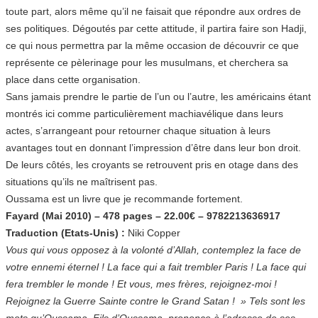
toute part, alors même qu’il ne faisait que répondre aux ordres de
ses politiques. Dégoutés par cette attitude, il partira faire son Hadji,
ce qui nous permettra par la même occasion de découvrir ce que
représente ce pèlerinage pour les musulmans, et cherchera sa
place dans cette organisation.
Sans jamais prendre le partie de l’un ou l’autre, les américains étant
montrés ici comme particulièrement machiavélique dans leurs
actes, s’arrangeant pour retourner chaque situation à leurs
avantages tout en donnant l’impression d’être dans leur bon droit.
De leurs côtés, les croyants se retrouvent pris en otage dans des
situations qu’ils ne maîtrisent pas.
Oussama est un livre que je recommande fortement.
Fayard (Mai 2010) – 478 pages – 22.00€ – 9782213636917
Traduction (Etats-Unis) :
Niki Copper
Vous qui vous opposez à la volonté d’Allah, contemplez la face de
votre ennemi éternel ! La face qui a fait trembler Paris ! La face qui
fera trembler le monde ! Et vous, mes frères, rejoignez-moi !
Rejoignez la Guerre Sainte contre le Grand Satan ! » Tels sont les
mots qu’Oussama, Fils d’Oussama, prononce à l’adresse de ses