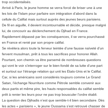
trop occidentalisés.
Arrivé à Paris, le jeune homme se verra forcé de briser une à une
les lois de l’Islam pour parfaire son intégration d’abord dans la
cellule du Califat mais surtout auprès des jeunes beurs parisiens.
De fil en aiguille, il devient incontournable et décide, presque malgré
lui, de concourir au déclenchement du Djihad en France.
Rapidement dépassé par les conséquences, il se verra pourchassé
en France et renié par son propre califat.
Se révèlera alors toute la ferveur teintée d’une fausse naïveté d’un
fervent musulman, prêt à tous les sacrifices pour honorer Allah.
Pourtant, son chemin va être parsemé de nombreuses questions
qui vont le voir s’interroger sur le bien-fondé de sa lutte d’une part
et surtout sur l’étrange relation qui unit les Etats-Unis et le Califat.
Car, si les américains sont considérés toujours comme Le Grand
Satan, l’échange Nourriture comme Pétrole semble convenir aux
deux partis et même pire, les hauts responsables du califat semble
prêt à renier les leurs pour ne pas trop bousculer l’ordre établi.
La question des Djihadis n’est que semble-t-il bien secondaire. Dès
les actes « parisiens », le jeune Oussama s’est retrouvé chasser de