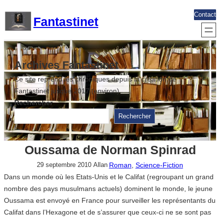
Aller
Contact
Fantastinet
au
contenu
Archives Fantastinet
Ce site reprend les chroniques depuis la création de
Fantastinet jusque 2017 (environ)
Rechercher
Rechercher
Oussama de Norman Spinrad
Roman
, 
Science-Fiction
29 septembre 2010
Allan
Dans un monde où les Etats-Unis et le Califat (regroupant un grand
nombre des pays musulmans actuels) dominent le monde, le jeune
Oussama est envoyé en France pour surveiller les représentants du
Califat dans l’Hexagone et de s’assurer que ceux-ci ne se sont pas