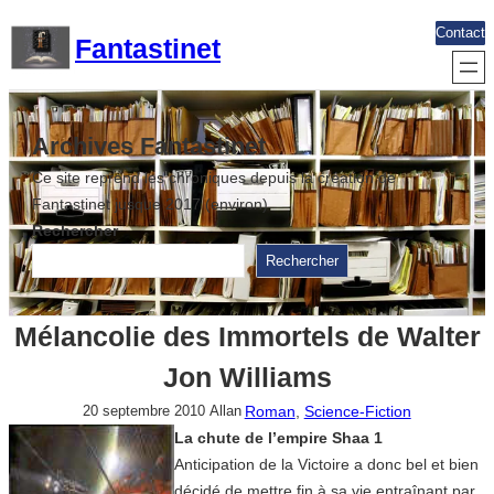
Aller
Contact
Fantastinet
au
contenu
Archives Fantastinet
Ce site reprend les chroniques depuis la création de
Fantastinet jusque 2017 (environ)
Rechercher
Rechercher
Mélancolie des Immortels de Walter
Jon Williams
Roman
, 
Science-Fiction
20 septembre 2010
Allan
La chute de l’empire Shaa 1
Anticipation de la Victoire a donc bel et bien
décidé de mettre fin à sa vie entraînant par