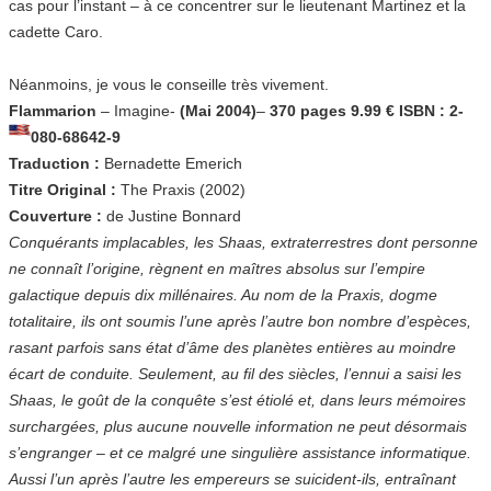
cas pour l’instant – à ce concentrer sur le lieutenant Martinez et la
cadette Caro.
Néanmoins, je vous le conseille très vivement.
Flammarion
– Imagine-
(Mai 2004)
–
370 pages 9.99 € ISBN : 2-
080-68642-9
Traduction :
Bernadette Emerich
Titre Original :
The Praxis (2002)
Couverture :
de Justine Bonnard
Conquérants implacables, les Shaas, extraterrestres dont personne
ne connaît l’origine, règnent en maîtres absolus sur l’empire
galactique depuis dix millénaires. Au nom de la Praxis, dogme
totalitaire, ils ont soumis l’une après l’autre bon nombre d’espèces,
rasant parfois sans état d’âme des planètes entières au moindre
écart de conduite. Seulement, au fil des siècles, l’ennui a saisi les
Shaas, le goût de la conquête s’est étiolé et, dans leurs mémoires
surchargées, plus aucune nouvelle information ne peut désormais
s’engranger – et ce malgré une singulière assistance informatique.
Aussi l’un après l’autre les empereurs se suicident-ils, entraînant