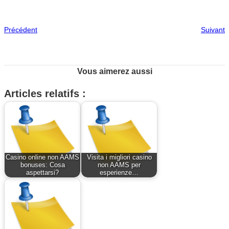
Précédent
Suivant
Vous aimerez aussi
Articles relatifs :
Casino online non AAMS
Visita i migliori casino
bonuses: Cosa
non AAMS per
aspettarsi?
esperienze…