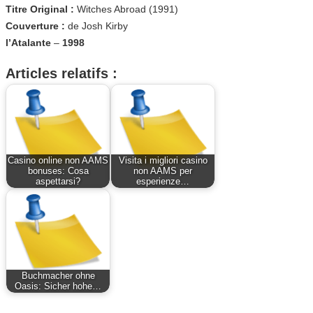
Titre Original :
Witches Abroad (1991)
Couverture :
de Josh Kirby
l’Atalante
–
1998
Articles relatifs :
Casino online non AAMS
Visita i migliori casino
bonuses: Cosa
non AAMS per
aspettarsi?
esperienze…
Buchmacher ohne
Oasis: Sicher hohe…