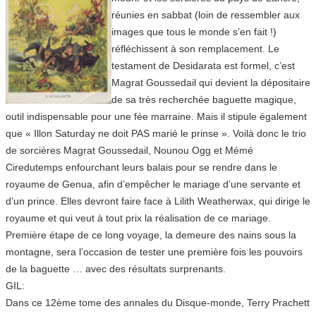
réunies en sabbat (loin de ressembler aux
images que tous le monde s’en fait !)
réfléchissent à son remplacement. Le
testament de Desidarata est formel, c’est
Magrat Goussedail qui devient la dépositaire
de sa très recherchée baguette magique,
outil indispensable pour une fée marraine. Mais il stipule également
que « Illon Saturday ne doit PAS marié le prinse ». Voilà donc le trio
de sorcières Magrat Goussedail, Nounou Ogg et Mémé
Ciredutemps enfourchant leurs balais pour se rendre dans le
royaume de Genua, afin d’empêcher le mariage d’une servante et
d’un prince. Elles devront faire face à Lilith Weatherwax, qui dirige le
royaume et qui veut à tout prix la réalisation de ce mariage.
Première étape de ce long voyage, la demeure des nains sous la
montagne, sera l’occasion de tester une première fois les pouvoirs
de la baguette … avec des résultats surprenants.
GIL:
Dans ce 12ème tome des annales du Disque-monde, Terry Prachett