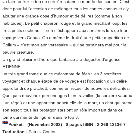
va faire entrer le trio de sorcières dans le monde des contes. C’est
donc pour lui l’occasion de mélanger tous les contes connus et d’y
ajouter une grande dose d’humour et de délires (comme à son
habitudes). Le petit chaperon rouge et le grand méchant loup, les
trois petits cochons … rien n’échappera aux sorcières lors de leur
voyage vers Genua. On a même le droit à une petite apparition de
Gollum « c’est mon anniversssaire » qui se terminera mal pour la
pauvre créature.
Un grand plaisir « d’héroique-fantaisie » à déguster d’urgence.
ETIENNE:
un très grand tome que ce mécompte de fées : les 3 sorcières
voyagent et chaque étape de ce voyage est l’occasion d’un délire
approfondi de pratchett, comme un recueil de nouvelles délirantes.
Quelques nouveaux personnages bien travaillés (la sorcière vaudou
: un régal) et une apparition ponctuelle de la mort, un chat qui prend
son essor: tous les protagonistes ont un rôle important dans ce
tome qui mérite de figurer dans le top 3.
Pocket
–
(Novembre 2002)
–
0 pages
ISBN : 2-266-12136-7
Traduction :
Patrick Couton