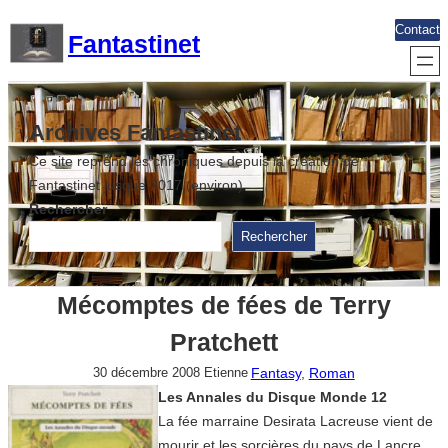
Aller
Contact
Fantastinet
au
contenu
Archives Fantastinet
Ce site reprend les chroniques depuis la création de
Fantastinet jusque 2017 (environ)
Rechercher
Rechercher
Mécomptes de fées de Terry
Pratchett
Fantasy
, 
Roman
30 décembre 2008
Etienne
Les Annales du Disque Monde 12
La fée marraine Desirata Lacreuse vient de
mourir et les sorcières du pays de Lancre,