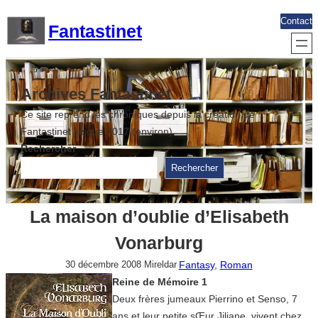
Aller
Contact
Fantastinet
au
contenu
Archives Fantastinet
Ce site reprend les chroniques depuis la création de
Fantastinet jusque 2017 (environ)
Rechercher
Rechercher
La maison d’oublie d’Elisabeth
Vonarburg
Fantasy
, 
Roman
30 décembre 2008
Mireldar
Reine de Mémoire 1
Deux frères jumeaux Pierrino et Senso, 7
ans et leur petite sŒur Jiliane, vivent chez