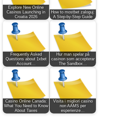
Explore New Online
Casinos Launching in
How to mostbet zaloguj:
Croatia 2026
A Step-by-Step Guide
Frequently Asked
Hur man spelar på
Questions about 1xbet
casinon som accepterar
Account…
The Sandbox…
Casino Online Canada:
Visita i migliori casino
What You Need to Know
non AAMS per
About Taxes
esperienze…