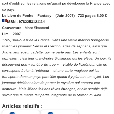
sort d’oubli sur les relations qu’aurait pu développer la France avec
ce pays.
Le Livre de Poche
–
Fantasy
–
(Juin 2007)
–
723 pages 8.00 €
ISBN : 9782253121114
Couverture :
Marc Simonetti
Lire
–
2007
1789, sud-ouest de la France. Dans une vieille maison bourgeoise
vivent les jumeaux Senso et Pierrino, âgés de sept ans, ainsi que
Jiiane, leur soeur cadette, qui ne parle pas. Les enfants sont
orphelins : c’est leur grand-père Sigismond qui les élève. Un jour, ils
découvrent uen « fenêtre-de-trop » – visible de l’extérieur, elle ne
correspond à rien à l’intérieur – et une carte magique qui les
transporte dans un pays parallèle quand il y plantent un stylet. Les
jumeaux décident alors de percer le mystère qui entoure leur
demeure. Mais Jiliane fait des rêves étranges, et elle semble déjà
savoir que la magie fait partie intégrante de la Maison d’Oubli.
Articles relatifs :