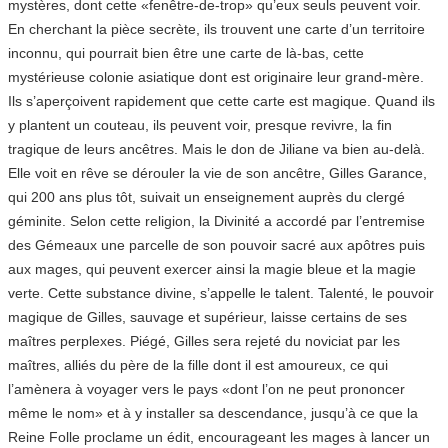
mystères, dont cette «fenêtre-de-trop» qu’eux seuls peuvent voir.
En cherchant la pièce secrète, ils trouvent une carte d’un territoire
inconnu, qui pourrait bien être une carte de là-bas, cette
mystérieuse colonie asiatique dont est originaire leur grand-mère.
Ils s’aperçoivent rapidement que cette carte est magique. Quand ils
y plantent un couteau, ils peuvent voir, presque revivre, la fin
tragique de leurs ancêtres. Mais le don de Jiliane va bien au-delà.
Elle voit en rêve se dérouler la vie de son ancêtre, Gilles Garance,
qui 200 ans plus tôt, suivait un enseignement auprès du clergé
géminite. Selon cette religion, la Divinité a accordé par l’entremise
des Gémeaux une parcelle de son pouvoir sacré aux apôtres puis
aux mages, qui peuvent exercer ainsi la magie bleue et la magie
verte. Cette substance divine, s’appelle le talent. Talenté, le pouvoir
magique de Gilles, sauvage et supérieur, laisse certains de ses
maîtres perplexes. Piégé, Gilles sera rejeté du noviciat par les
maîtres, alliés du père de la fille dont il est amoureux, ce qui
l’amènera à voyager vers le pays «dont l’on ne peut prononcer
même le nom» et à y installer sa descendance, jusqu’à ce que la
Reine Folle proclame un édit, encourageant les mages à lancer un