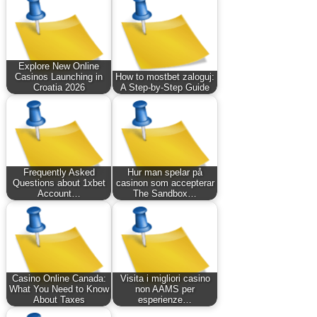
Explore New Online
Casinos Launching in
How to mostbet zaloguj:
Croatia 2026
A Step-by-Step Guide
Frequently Asked
Hur man spelar på
Questions about 1xbet
casinon som accepterar
Account…
The Sandbox…
Casino Online Canada:
Visita i migliori casino
What You Need to Know
non AAMS per
About Taxes
esperienze…