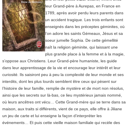
leur Grand-père à Aurepas, en France en
1789, après avoir perdu leurs parents dans
un accident tragique. Les trois enfants sont
enseignés dans les préceptes géminites, où
l’on adore les saints Gémeaux, Jésus et sa
soeur jumelle Sophia. De cette gémellité
naît la religion géminite, qui laissant une
plus grande place à la femme et à la magie,
s’oppose aux Christiens. Leur Grand-père humaniste, les guide
dans leur apprentissage de la vie et encourage leur intérêt et leur
curiosité. Ils saisiront peu à peu la complexité de leur monde et ses
interdits, dont les plus lourds semblent être ceux qui pèsent sur
l’histoire de leur famille, remplie de mystère et de mort non résolus,
ainsi que les secrets sur là-bas, ce lieu mystérieux jamais nommé,
où leurs ancêtres ont vécu… Cette Grand-mère qui se terre dans sa
maison, aux traits si différents, vient de ce pays, elle offre à Jiliane
un jeu de carte et lui enseigne la façon d’interpréter les
événements… Et puis cette vieille maison familiale qui recèle des