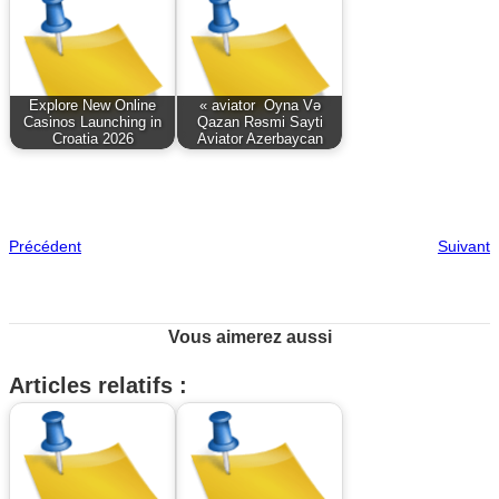
Explore New Online
« aviator ️ Oyna Və
Casinos Launching in
Qazan Rəsmi Sayti
Croatia 2026
Aviator Azerbaycan
Précédent
Suivant
Vous aimerez aussi
Articles relatifs :