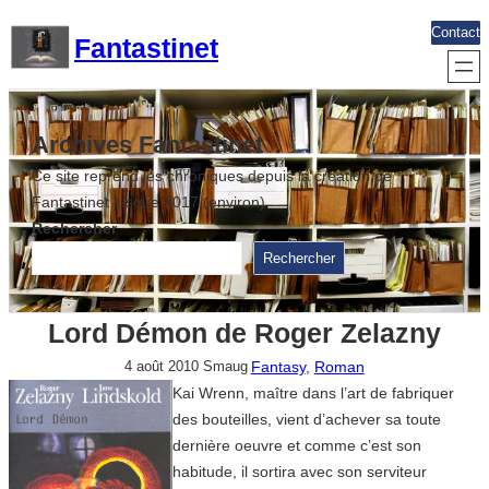
Aller
Contact
Fantastinet
au
contenu
Archives Fantastinet
Ce site reprend les chroniques depuis la création de
Fantastinet jusque 2017 (environ)
Rechercher
Rechercher
Lord Démon de Roger Zelazny
Fantasy
, 
Roman
4 août 2010
Smaug
Kai Wrenn, maître dans l’art de fabriquer
des bouteilles, vient d’achever sa toute
dernière oeuvre et comme c’est son
habitude, il sortira avec son serviteur