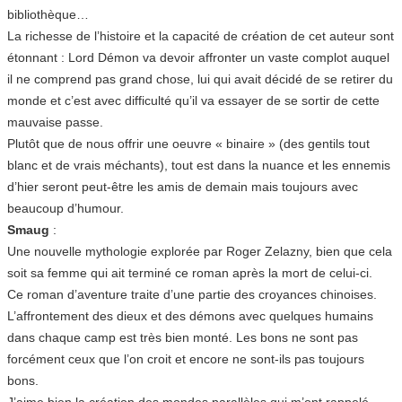
bibliothèque…
La richesse de l’histoire et la capacité de création de cet auteur sont
étonnant : Lord Démon va devoir affronter un vaste complot auquel
il ne comprend pas grand chose, lui qui avait décidé de se retirer du
monde et c’est avec difficulté qu’il va essayer de se sortir de cette
mauvaise passe.
Plutôt que de nous offrir une oeuvre « binaire » (des gentils tout
blanc et de vrais méchants), tout est dans la nuance et les ennemis
d’hier seront peut-être les amis de demain mais toujours avec
beaucoup d’humour.
Smaug
:
Une nouvelle mythologie explorée par Roger Zelazny, bien que cela
soit sa femme qui ait terminé ce roman après la mort de celui-ci.
Ce roman d’aventure traite d’une partie des croyances chinoises.
L’affrontement des dieux et des démons avec quelques humains
dans chaque camp est très bien monté. Les bons ne sont pas
forcément ceux que l’on croit et encore ne sont-ils pas toujours
bons.
J’aime bien la création des mondes parallèles qui m’ont rappelé