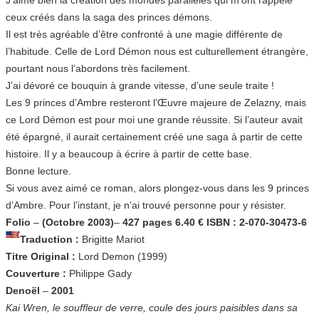
ceux créés dans la saga des princes démons.
Il est très agréable d’être confronté à une magie différente de
l’habitude. Celle de Lord Démon nous est culturellement étrangère,
pourtant nous l’abordons très facilement.
J’ai dévoré ce bouquin à grande vitesse, d’une seule traite !
Les 9 princes d’Ambre resteront l’Œuvre majeure de Zelazny, mais
ce Lord Démon est pour moi une grande réussite. Si l’auteur avait
été épargné, il aurait certainement créé une saga à partir de cette
histoire. Il y a beaucoup à écrire à partir de cette base.
Bonne lecture.
Si vous avez aimé ce roman, alors plongez-vous dans les 9 princes
d’Ambre. Pour l’instant, je n’ai trouvé personne pour y résister.
Folio
–
(Octobre 2003)
–
427 pages
6.40 €
ISBN : 2-070-30473-6
Traduction :
Brigitte Mariot
Titre Original :
Lord Demon (1999)
Couverture :
Philippe Gady
Denoël
–
2001
Kai Wren, le souffleur de verre, coule des jours paisibles dans sa