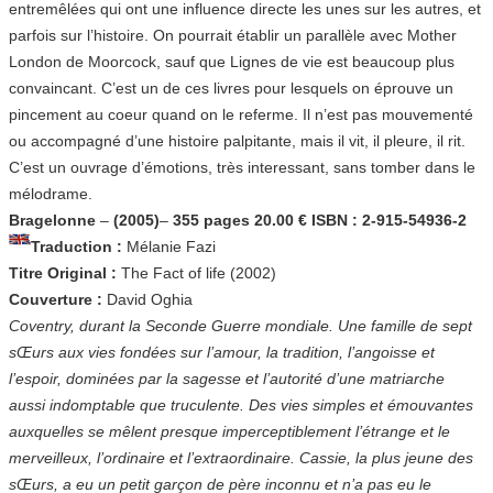
entremêlées qui ont une influence directe les unes sur les autres, et
parfois sur l’histoire. On pourrait établir un parallèle avec Mother
London de Moorcock, sauf que Lignes de vie est beaucoup plus
convaincant. C’est un de ces livres pour lesquels on éprouve un
pincement au coeur quand on le referme. Il n’est pas mouvementé
ou accompagné d’une histoire palpitante, mais il vit, il pleure, il rit.
C’est un ouvrage d’émotions, très interessant, sans tomber dans le
mélodrame.
Bragelonne
–
(2005)
–
355 pages 20.00 € ISBN : 2-915-54936-2
Traduction :
Mélanie Fazi
Titre Original :
The Fact of life (2002)
Couverture :
David Oghia
Coventry, durant la Seconde Guerre mondiale. Une famille de sept
sŒurs aux vies fondées sur l’amour, la tradition, l’angoisse et
l’espoir, dominées par la sagesse et l’autorité d’une matriarche
aussi indomptable que truculente. Des vies simples et émouvantes
auxquelles se mêlent presque imperceptiblement l’étrange et le
merveilleux, l’ordinaire et l’extraordinaire. Cassie, la plus jeune des
sŒurs, a eu un petit garçon de père inconnu et n’a pas eu le