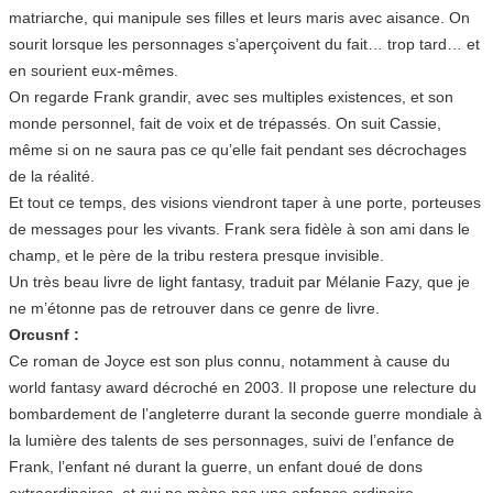
matriarche, qui manipule ses filles et leurs maris avec aisance. On
sourit lorsque les personnages s’aperçoivent du fait… trop tard… et
en sourient eux-mêmes.
On regarde Frank grandir, avec ses multiples existences, et son
monde personnel, fait de voix et de trépassés. On suit Cassie,
même si on ne saura pas ce qu’elle fait pendant ses décrochages
de la réalité.
Et tout ce temps, des visions viendront taper à une porte, porteuses
de messages pour les vivants. Frank sera fidèle à son ami dans le
champ, et le père de la tribu restera presque invisible.
Un très beau livre de light fantasy, traduit par Mélanie Fazy, que je
ne m’étonne pas de retrouver dans ce genre de livre.
Orcusnf :
Ce roman de Joyce est son plus connu, notamment à cause du
world fantasy award décroché en 2003. Il propose une relecture du
bombardement de l’angleterre durant la seconde guerre mondiale à
la lumière des talents de ses personnages, suivi de l’enfance de
Frank, l’enfant né durant la guerre, un enfant doué de dons
extraordinaires, et qui ne mène pas une enfance ordinaire.