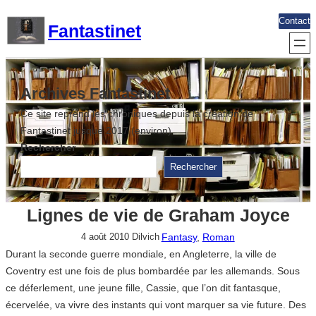
Aller
Contact
Fantastinet
au
contenu
Archives Fantastinet
Ce site reprend les chroniques depuis la création de
Fantastinet jusque 2017 (environ)
Rechercher
Rechercher
Lignes de vie de Graham Joyce
Fantasy
, 
Roman
4 août 2010
Dilvich
Durant la seconde guerre mondiale, en Angleterre, la ville de
Coventry est une fois de plus bombardée par les allemands. Sous
ce déferlement, une jeune fille, Cassie, que l’on dit fantasque,
écervelée, va vivre des instants qui vont marquer sa vie future. Des