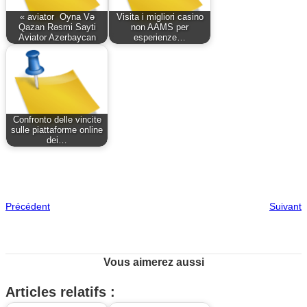
« aviator ️ Oyna Və
Visita i migliori casino
Qazan Rəsmi Sayti
non AAMS per
Aviator Azerbaycan
esperienze…
Confronto delle vincite
sulle piattaforme online
dei…
Précédent
Suivant
Vous aimerez aussi
Articles relatifs :