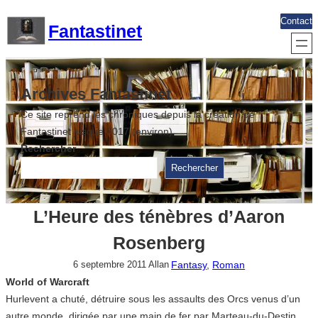
Aller
Contact
Fantastinet
au
contenu
Archives Fantastinet
Ce site reprend les chroniques depuis la création de
Fantastinet jusque 2017 (environ)
Rechercher
Rechercher
L’Heure des ténèbres d’Aaron
Rosenberg
Fantasy
, 
Roman
6 septembre 2011
Allan
World of Warcraft
Hurlevent a chuté, détruire sous les assaults des Orcs venus d’un
autre monde, dirigée par une main de fer par Marteau-du-Destin.