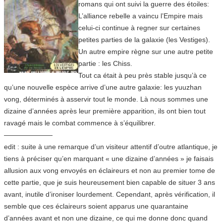
romans qui ont suivi la guerre des étoiles:
L’alliance rebelle a vaincu l’Empire mais
celui-ci continue à regner sur certaines
petites parties de la galaxie (les Vestiges).
Un autre empire règne sur une autre petite
partie : les Chiss.
Tout ca était à peu près stable jusqu’à ce
qu’une nouvelle espèce arrive d’une autre galaxie: les yuuzhan
vong, déterminés à asservir tout le monde. Là nous sommes une
dizaine d’années après leur première apparition, ils ont bien tout
ravagé mais le combat commence à s’équilibrer.
———————
edit : suite à une remarque d’un visiteur attentif d’outre atlantique, je
tiens à préciser qu’en marquant « une dizaine d’années » je faisais
allusion aux vong envoyés en éclaireurs et non au premier tome de
cette partie, que je suis heureusement bien capable de situer 3 ans
avant, inutile d’ironiser lourdement. Cependant, après vérification, il
semble que ces éclaireurs soient apparus une quarantaine
d’années avant et non une dizaine, ce qui me donne donc quand