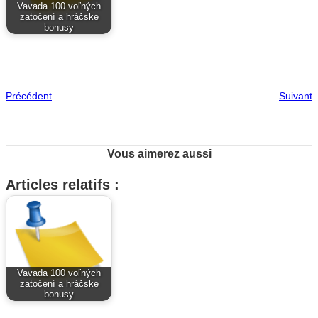
Vavada 100 voľných
zatočení a hráčske
bonusy
Précédent
Suivant
Vous aimerez aussi
Articles relatifs :
Vavada 100 voľných
zatočení a hráčske
bonusy