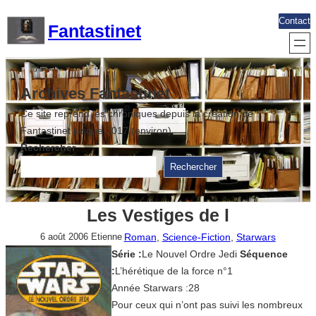
Aller
Contact
Fantastinet
au
contenu
Archives Fantastinet
Ce site reprend les chroniques depuis la création de
Fantastinet jusque 2017 (environ)
Rechercher
Rechercher
Les Vestiges de l
Roman
, 
Science-Fiction
, 
Starwars
6 août 2006
Etienne
Série :
Le Nouvel Ordre Jedi
Séquence
:
L’hérétique de la force n°1
Année Starwars :28
Pour ceux qui n’ont pas suivi les nombreux