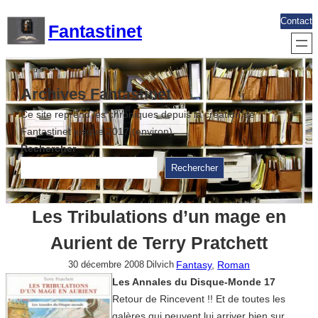
Aller
Contact
Fantastinet
au
contenu
Archives Fantastinet
Ce site reprend les chroniques depuis la création de
Fantastinet jusque 2017 (environ)
Rechercher
Rechercher
Les Tribulations d’un mage en
Aurient de Terry Pratchett
Fantasy
, 
Roman
30 décembre 2008
Dilvich
Les Annales du Disque-Monde 17
Retour de Rincevent !! Et de toutes les
galères qui peuvent lui arriver bien sur.