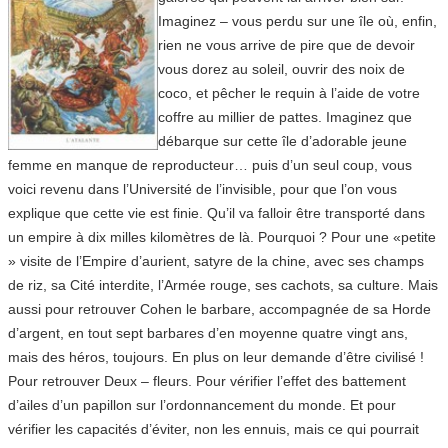
Imaginez – vous perdu sur une île où, enfin,
rien ne vous arrive de pire que de devoir
vous dorez au soleil, ouvrir des noix de
coco, et pêcher le requin à l’aide de votre
coffre au millier de pattes. Imaginez que
débarque sur cette île d’adorable jeune
femme en manque de reproducteur… puis d’un seul coup, vous
voici revenu dans l’Université de l’invisible, pour que l’on vous
explique que cette vie est finie. Qu’il va falloir être transporté dans
un empire à dix milles kilomètres de là. Pourquoi ? Pour une «petite
» visite de l’Empire d’aurient, satyre de la chine, avec ses champs
de riz, sa Cité interdite, l’Armée rouge, ses cachots, sa culture. Mais
aussi pour retrouver Cohen le barbare, accompagnée de sa Horde
d’argent, en tout sept barbares d’en moyenne quatre vingt ans,
mais des héros, toujours. En plus on leur demande d’être civilisé !
Pour retrouver Deux – fleurs. Pour vérifier l’effet des battement
d’ailes d’un papillon sur l’ordonnancement du monde. Et pour
vérifier les capacités d’éviter, non les ennuis, mais ce qui pourrait