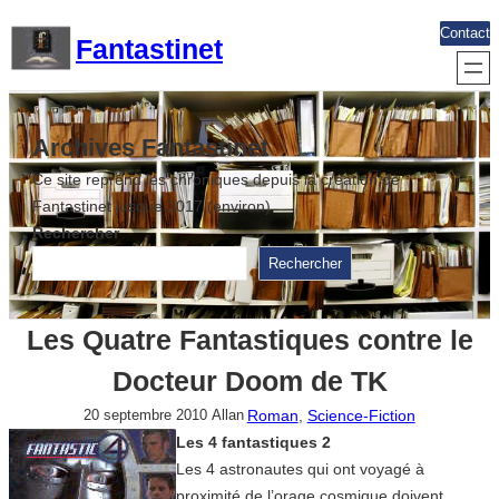
Aller
Contact
Fantastinet
au
contenu
Archives Fantastinet
Ce site reprend les chroniques depuis la création de
Fantastinet jusque 2017 (environ)
Rechercher
Rechercher
Les Quatre Fantastiques contre le
Docteur Doom de TK
Roman
, 
Science-Fiction
20 septembre 2010
Allan
Les 4 fantastiques 2
Les 4 astronautes qui ont voyagé à
proximité de l’orage cosmique doivent