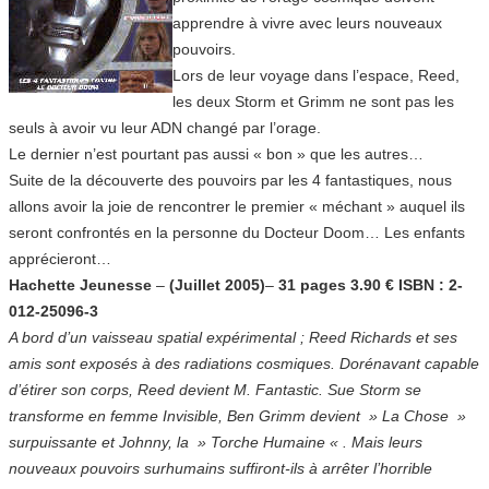
apprendre à vivre avec leurs nouveaux
pouvoirs.
Lors de leur voyage dans l’espace, Reed,
les deux Storm et Grimm ne sont pas les
seuls à avoir vu leur ADN changé par l’orage.
Le dernier n’est pourtant pas aussi « bon » que les autres…
Suite de la découverte des pouvoirs par les 4 fantastiques, nous
allons avoir la joie de rencontrer le premier « méchant » auquel ils
seront confrontés en la personne du Docteur Doom… Les enfants
apprécieront…
Hachette Jeunesse
–
(Juillet 2005)
–
31 pages 3.90 € ISBN : 2-
012-25096-3
A bord d’un vaisseau spatial expérimental ; Reed Richards et ses
amis sont exposés à des radiations cosmiques. Dorénavant capable
d’étirer son corps, Reed devient M. Fantastic. Sue Storm se
transforme en femme Invisible, Ben Grimm devient » La Chose »
surpuissante et Johnny, la » Torche Humaine « . Mais leurs
nouveaux pouvoirs surhumains suffiront-ils à arrêter l’horrible