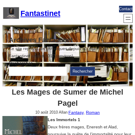
Aller
Contact
Fantastinet
au
contenu
Archives Fantastinet
Ce site reprend les chroniques depuis la création de
Fantastinet jusque 2017 (environ)
Rechercher
Rechercher
Les Mages de Sumer de Michel
Pagel
Fantasy
, 
Roman
10 août 2010
Allan
Les Immortels 1
Deux frères mages, Eneresh et Alad,
poursuive la quête de l’immortalité pour leur