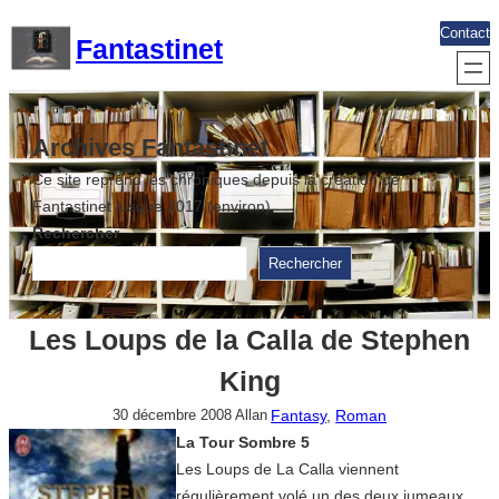
Aller
Contact
Fantastinet
au
contenu
Archives Fantastinet
Ce site reprend les chroniques depuis la création de
Fantastinet jusque 2017 (environ)
Rechercher
Rechercher
Les Loups de la Calla de Stephen
King
Fantasy
, 
Roman
30 décembre 2008
Allan
La Tour Sombre 5
Les Loups de La Calla viennent
régulièrement volé un des deux jumeaux