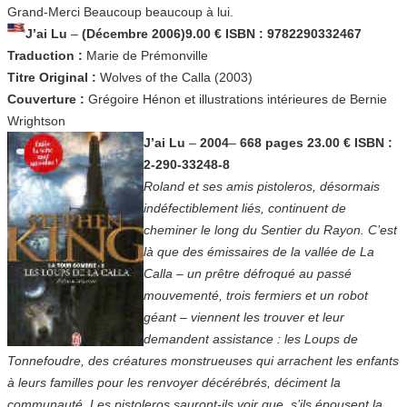
Grand-Merci Beaucoup beaucoup à lui.
J’ai Lu
–
(Décembre 2006)9.00 € ISBN : 9782290332467
Traduction :
Marie de Prémonville
Titre Original :
Wolves of the Calla (2003)
Couverture :
Grégoire Hénon et illustrations intérieures de Bernie
Wrightson
J’ai Lu
–
2004
–
668 pages 23.00 € ISBN :
2-290-33248-8
Roland et ses amis pistoleros, désormais
indéfectiblement liés, continuent de
cheminer le long du Sentier du Rayon. C’est
là que des émissaires de la vallée de La
Calla – un prêtre défroqué au passé
mouvementé, trois fermiers et un robot
géant – viennent les trouver et leur
demandent assistance : les Loups de
Tonnefoudre, des créatures monstrueuses qui arrachent les enfants
à leurs familles pour les renvoyer décérébrés, déciment la
communauté. Les pistoleros sauront-ils voir que, s’ils épousent la