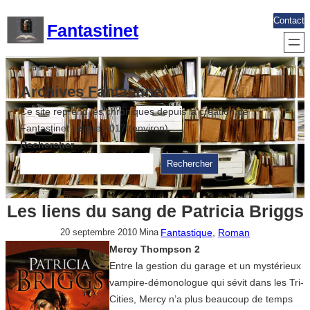
Aller
Contact
Fantastinet
au
contenu
Archives Fantastinet
Ce site reprend les chroniques depuis la création de
Fantastinet jusque 2017 (environ)
Rechercher
Rechercher
Les liens du sang de Patricia Briggs
Fantastique
, 
Roman
20 septembre 2010
Mina
Mercy Thompson 2
Entre la gestion du garage et un mystérieux
vampire-démonologue qui sévit dans les Tri-
Cities, Mercy n’a plus beaucoup de temps