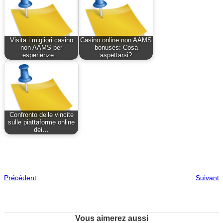
Visita i migliori casino
Casino online non AAMS
non AAMS per
bonuses: Cosa
esperienze…
aspettarsi?
Confronto delle vincite
sulle piattaforme online
dei…
Précédent
Suivant
Vous aimerez aussi