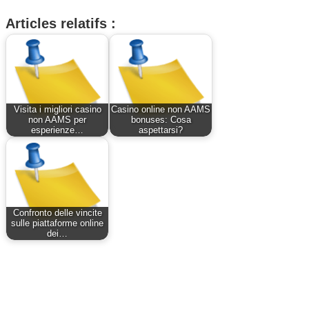
Articles relatifs :
Visita i migliori casino
Casino online non AAMS
non AAMS per
bonuses: Cosa
esperienze…
aspettarsi?
Confronto delle vincite
sulle piattaforme online
dei…