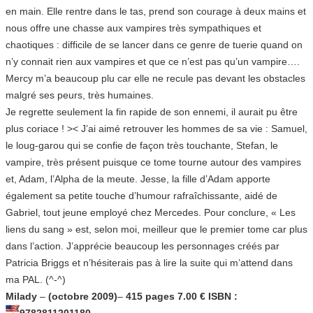
en main. Elle rentre dans le tas, prend son courage à deux mains et
nous offre une chasse aux vampires très sympathiques et
chaotiques : difficile de se lancer dans ce genre de tuerie quand on
n’y connait rien aux vampires et que ce n’est pas qu’un vampire….
Mercy m’a beaucoup plu car elle ne recule pas devant les obstacles
malgré ses peurs, très humaines.
Je regrette seulement la fin rapide de son ennemi, il aurait pu être
plus coriace ! >< J’ai aimé retrouver les hommes de sa vie : Samuel,
le loug-garou qui se confie de façon très touchante, Stefan, le
vampire, très présent puisque ce tome tourne autour des vampires
et, Adam, l’Alpha de la meute. Jesse, la fille d’Adam apporte
également sa petite touche d’humour rafraîchissante, aidé de
Gabriel, tout jeune employé chez Mercedes. Pour conclure, « Les
liens du sang » est, selon moi, meilleur que le premier tome car plus
dans l’action. J’apprécie beaucoup les personnages créés par
Patricia Briggs et n’hésiterais pas à lire la suite qui m’attend dans
ma PAL. (^-^)
Milady
–
(octobre 2009)
–
415 pages 7.00 € ISBN :
9782811201180