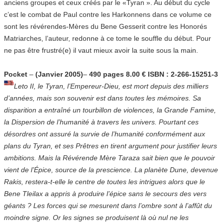
anciens groupes et ceux créés par le «Tyran ». Au début du cycle
c’est le combat de Paul contre les Harkonnens dans ce volume ce
sont les révérendes-Mères du Bene Gesserit contre les Honorés
Matriarches, l’auteur, redonne à ce tome le souffle du début. Pour
ne pas être frustré(e) il vaut mieux avoir la suite sous la main.
Pocket
–
(Janvier 2005)
–
490 pages
8.00 €
ISBN : 2-266-15251-3
Leto II, le Tyran, l’Empereur-Dieu, est mort depuis des milliers
d’années, mais son souvenir est dans toutes les mémoires. Sa
disparition a entraîné un tourbillon de violences, la Grande Famine,
la Dispersion de l’humanité à travers les univers. Pourtant ces
désordres ont assuré la survie de l’humanité conformément aux
plans du Tyran, et ses Prêtres en tirent argument pour justifier leurs
ambitions. Mais la Révérende Mère Taraza sait bien que le pouvoir
vient de l’Épice, source de la prescience. La planète Dune, devenue
Rakis, restera-t-elle le centre de toutes les intrigues alors que le
Bene Tleilax a appris à produire l’épice sans le secours des vers
géants ? Les forces qui se mesurent dans l’ombre sont à l’affût du
moindre signe. Or les signes se produisent là où nul ne les