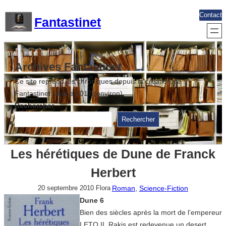
Aller
Contact
Fantastinet
au
contenu
Archives Fantastinet
Ce site reprend les chroniques depuis la création de
Fantastinet jusque 2017 (environ)
Rechercher
Rechercher
Les hérétiques de Dune de Franck
Herbert
Roman
, 
Science-Fiction
20 septembre 2010
Flora
Dune 6
Bien des siècles après la mort de l’empereur
LETO II, Rakis est redevenue un desert