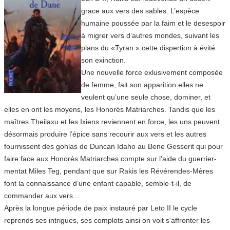
grace aux vers des sables. L’espèce
humaine poussée par la faim et le desespoir
à migrer vers d’autres mondes, suivant les
plans du «Tyran » cette dispertion à évité
son exinction.
Une nouvelle force exlusivement composée
de femme, fait son apparition elles ne
veulent qu’une seule chose, dominer, et
elles en ont les moyens, les Honorés Matriarches. Tandis que les
maîtres Theilaxu et les Ixiens reviennent en force, les uns peuvent
désormais produire l’épice sans recourir aux vers et les autres
fournissent des gohlas de Duncan Idaho au Bene Gesserit qui pour
faire face aux Honorés Matriarches compte sur l’aide du guerrier-
mentat Miles Teg, pendant que sur Rakis les Révérendes-Mères
font la connaissance d’une enfant capable, semble-t-il, de
commander aux vers…
Après la longue période de paix instauré par Leto II le cycle
reprends ses intrigues, ses complots ainsi on voit s’affronter les