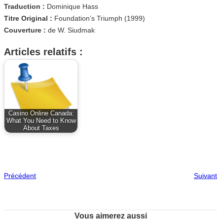
Traduction :
Dominique Hass
Titre Original :
Foundation’s Triumph (1999)
Couverture :
de W. Siudmak
Articles relatifs :
Casino Online Canada:
What You Need to Know
About Taxes
Précédent
Suivant
Vous aimerez aussi