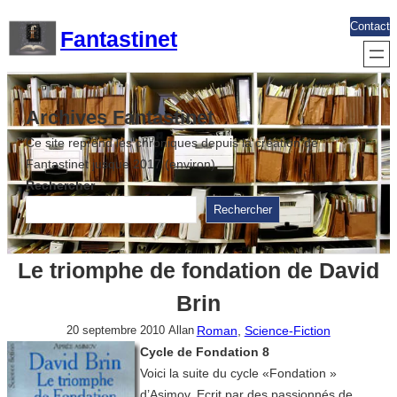
Aller
Contact
Fantastinet
au
contenu
Archives Fantastinet
Ce site reprend les chroniques depuis la création de
Fantastinet jusque 2017 (environ)
Rechercher
Rechercher
Le triomphe de fondation de David
Brin
Roman
, 
Science-Fiction
20 septembre 2010
Allan
Cycle de Fondation 8
Voici la suite du cycle «Fondation »
d’Asimov. Ecrit par des passionnés de