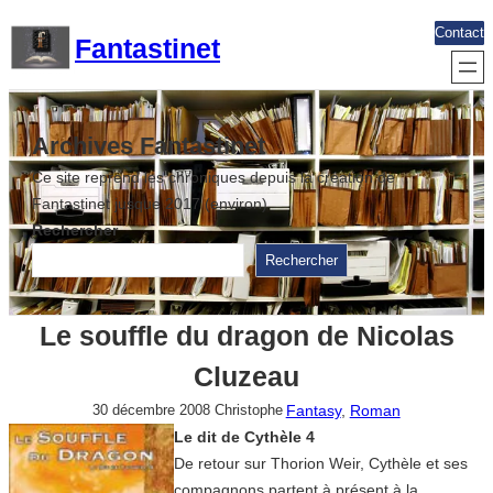
Aller
Contact
Fantastinet
au
contenu
Archives Fantastinet
Ce site reprend les chroniques depuis la création de
Fantastinet jusque 2017 (environ)
Rechercher
Rechercher
Le souffle du dragon de Nicolas
Cluzeau
Fantasy
, 
Roman
30 décembre 2008
Christophe
Le dit de Cythèle 4
De retour sur Thorion Weir, Cythèle et ses
compagnons partent à présent à la