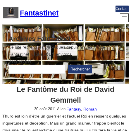
Aller
Contact
Fantastinet
au
contenu
Archives Fantastinet
Ce site reprend les chroniques depuis la création de
Fantastinet jusque 2017 (environ)
Rechercher
Rechercher
Le Fantôme du Roi de David
Gemmell
Fantasy
, 
Roman
30 août 2011
Allan
Thuro est loin d’être un guerrier et l’actuel Roi en ressent quelques
inquiétudes et déception. Mais un grand malheur frappe bientôt le
royaume : le roi est victime d’une traîtrise qui lui coutera la vie et ce