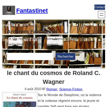
Aller
Contact
Fantastinet
au
contenu
Archives Fantastinet
Ce site reprend les chroniques depuis la création de
Fantastinet jusque 2017 (environ)
Rechercher
Rechercher
le chant du cosmos de Roland C.
Wagner
Roman
, 
Science-Fiction
4 août 2010
NF
Sur le Monde de Diasphine, où la violence
et la rudesse rêgnent encore, le jeune et
paisible Yeff vient faire ses études.