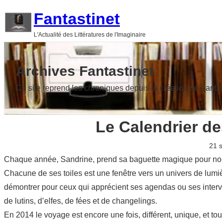
Aller
Fantastinet
au
L'Actualité des Littératures de l'Imaginaire
contenu
Archives Fantastinet
Ce site reprend les chroniques depuis la création de Fanta
Le Calendrier d
21 
Chaque année, Sandrine, prend sa baguette magique pour nous
Chacune de ses toiles est une fenêtre vers un univers de lumièr
démontrer pour ceux qui apprécient ses agendas ou ses interv
de lutins, d’elfes, de fées et de changelings.
En 2014 le voyage est encore une fois, différent, unique, et to