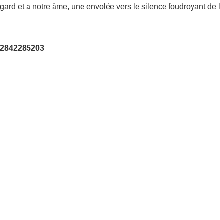
e regard et à notre âme, une envolée vers le silence foudroyant d
782842285203