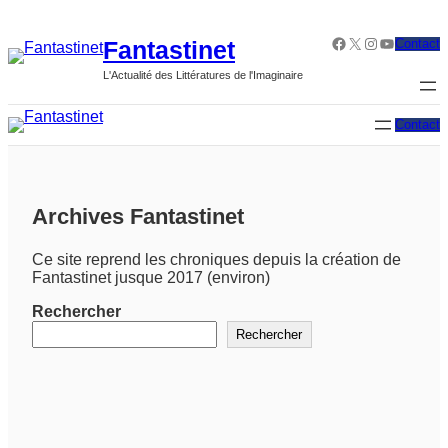
Aller
au
Facebook
X
Instagram
YouTube
Fantastinet
Contact
contenu
L'Actualité des Littératures de l'Imaginaire
Contact
Archives Fantastinet
Ce site reprend les chroniques depuis la création de
Fantastinet jusque 2017 (environ)
Rechercher
Rechercher