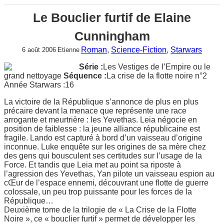
Le Bouclier furtif de Elaine
Cunningham
Roman
, 
Science-Fiction
, 
Starwars
6 août 2006
Etienne
Série :
Les Vestiges de l’Empire ou le
grand nettoyage
Séquence :
La crise de la flotte noire n°2
Année Starwars :16
La victoire de la République s’annonce de plus en plus
précaire devant la menace que représente une race
arrogante et meurtrière : les Yevethas. Leia négocie en
position de faiblesse : la jeune alliance républicaine est
fragile. Lando est capturé à bord d’un vaisseau d’origine
inconnue. Luke enquête sur les origines de sa mère chez
des gens qui bousculent ses certitudes sur l’usage de la
Force. Et tandis que Leia met au point sa riposte à
l’agression des Yevethas, Yan pilote un vaisseau espion au
cŒur de l’espace ennemi, découvrant une flotte de guerre
colossale, un peu trop puissante pour les forces de la
République…
Deuxième tome de la trilogie de « La Crise de la Flotte
Noire », ce « bouclier furtif » permet de développer les