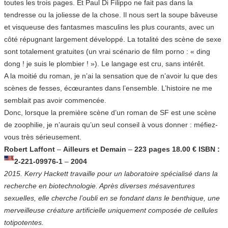
toutes les trois pages. Et Paul Di Filippo ne fait pas dans la
tendresse ou la joliesse de la chose. Il nous sert la soupe bâveuse
et visqueuse des fantasmes masculins les plus courants, avec un
côté répugnant largement développé. La totalité des scène de sexe
sont totalement gratuites (un vrai scénario de film porno : « ding
dong ! je suis le plombier ! »). Le langage est cru, sans intérêt.
A la moitié du roman, je n’ai la sensation que de n’avoir lu que des
scènes de fesses, écœurantes dans l’ensemble. L’histoire ne me
semblait pas avoir commencée.
Donc, lorsque la première scène d’un roman de SF est une scène
de zoophilie, je n’aurais qu’un seul conseil à vous donner : méfiez-
vous très sérieusement.
Robert Laffont
–
Ailleurs et Demain
–
223 pages 18.00 € ISBN :
2-221-09976-1
–
2004
2015. Kerry Hackett travaille pour un laboratoire spécialisé dans la
recherche en biotechnologie. Après diverses mésaventures
sexuelles, elle cherche l’oubli en se fondant dans le benthique, une
merveilleuse créature artificielle uniquement composée de cellules
totipotentes.