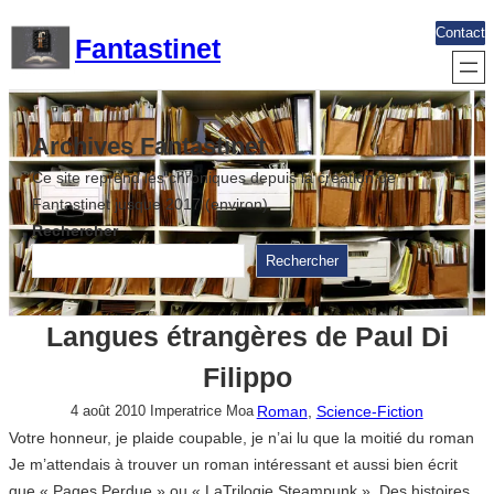
Aller
Contact
Fantastinet
au
contenu
Archives Fantastinet
Ce site reprend les chroniques depuis la création de
Fantastinet jusque 2017 (environ)
Rechercher
Rechercher
Langues étrangères de Paul Di
Filippo
Roman
, 
Science-Fiction
4 août 2010
Imperatrice Moa
Votre honneur, je plaide coupable, je n’ai lu que la moitié du roman
Je m’attendais à trouver un roman intéressant et aussi bien écrit
que « Pages Perdue » ou « LaTrilogie Steampunk ». Des histoires